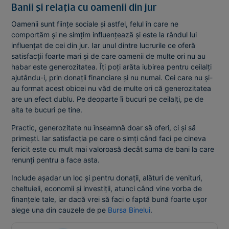
Banii și relația cu oamenii din jur
Oamenii sunt ființe sociale și astfel, felul în care ne
comportăm și ne simțim influențează și este la rândul lui
influențat de cei din jur. Iar unul dintre lucrurile ce oferă
satisfacții foarte mari și de care oamenii de multe ori nu au
habar este generozitatea. Îți poți arăta iubirea pentru ceilalți
ajutându-i, prin donații financiare și nu numai. Cei care nu și-
au format acest obicei nu văd de multe ori că generozitatea
are un efect dublu. Pe deoparte îi bucuri pe ceilalți, pe de
alta te bucuri pe tine.
Practic, generozitate nu înseamnă doar să oferi, ci și să
primești. Iar satisfacția pe care o simți când faci pe cineva
fericit este cu mult mai valoroasă decât suma de bani la care
renunți pentru a face asta.
Include așadar un loc și pentru donații, alături de venituri,
cheltuieli, economii și investiții, atunci când vine vorba de
finanțele tale, iar dacă vrei să faci o faptă bună foarte ușor
alege una din cauzele de pe
Bursa Binelui
.