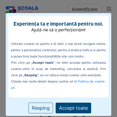
Autentificare
/
Blog
/
Educația financiară și iubirea
Experiența ta e importantă pentru noi.
Ajută-ne să o perfecționăm!
Utilizăm cookie-uri pentru a îți oferi o mai bună navigare online,
pentru a personaliza conținutul, pentru a analiza traficul și pentru
Educația financiară și iubirea
a putea livra toate funcționalitățile site-ului nostru.
Prin click pe
„Accept toate”
, ne oferi acordul pentru utilizarea
Luna aceasta sărbătorim dragostea, fie pe model
internațional, fie pe model românesc, așa că am vrea să
cookie-urilor în scop de marketing, cercetare și analiză. Prin
vorbim un pic despre asta, pornind însă de la tema noastră
click pe
„Resping”
, se vor utiliza numai cookie-urile esențiale.
preferată:
educația financiară
.
Citește mai multe detalii despre cookie-uri în
Politica de cookie-
uri
.
Resping
Accept toate