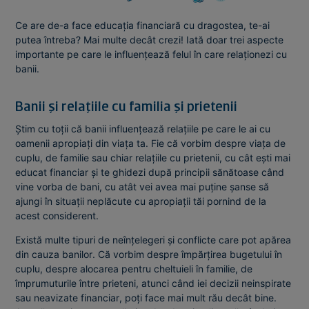
Ce are de-a face educația financiară cu dragostea, te-ai
putea întreba? Mai multe decât crezi! Iată doar trei aspecte
importante pe care le influențează felul în care relaționezi cu
banii.
Banii și relațiile cu familia și prietenii
Știm cu toții că banii influențează relațiile pe care le ai cu
oamenii apropiați din viața ta. Fie că vorbim despre viața de
cuplu, de familie sau chiar relațiile cu prietenii, cu cât ești mai
educat financiar și te ghidezi după principii sănătoase când
vine vorba de bani, cu atât vei avea mai puține șanse să
ajungi în situații neplăcute cu apropiații tăi pornind de la
acest considerent.
Există multe tipuri de neînțelegeri și conflicte care pot apărea
din cauza banilor. Că vorbim despre împărțirea bugetului în
cuplu, despre alocarea pentru cheltuieli în familie, de
împrumuturile între prieteni, atunci când iei decizii neinspirate
sau neavizate financiar, poți face mai mult rău decât bine.