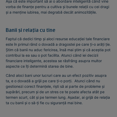
Așa că este important să ai o abordare inteligentă când vine
vorba de finanțe pentru a cultiva și bunele relații cu cei dragi
și a menține iubirea, mai degrabă decât animozitățile.
Banii și relația cu tine
Faptul că dedici timp și aloci resurse educației tale financiare
este în primul rând o dovadă a dragostei pe care ți-o arăți ție.
Știm că banii nu aduc fericirea, însă mai știm și că aceștia pot
contribui la ea sau o pot facilita. Atunci când iei decizii
financiare inteligente, acestea se răsfrâng asupra multor
aspecte ce îți determină starea de bine.
Când aloci bani unor lucruri care au un efect pozitiv asupra
ta, e o dovadă a grijii pe care ți-o porți. Atunci când nu
gestionezi corect finanțele, riști să ai parte de probleme și
supărări, precum și de un stres ce te poate afecta atât pe
termen scurt, cât și pe termen lung. Așadar, ai grijă de relația
ta cu banii și o să-ți fie cu siguranță mai bine.