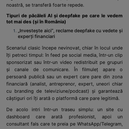
noastră, se transferă foarte repede.
Tipuri de păcăleli AI și deepfake pe care le vedem
tot mai des (și în România)
„Investește aici”, reclame deepfake cu vedete și
experți financiari
Scenariul clasic începe nevinovat, chiar în locul unde
îți petreci timpul: în feed pe social media, într-un clip
sponsorizat sau într-un video redistribuit pe grupuri
și canale de comunicare. În filmuleț apare o
persoană publică sau un expert care pare din zona
financiară (analist, antreprenor, expert, uneori chiar
cu branding de televiziune/podcast) și garantează
câștiguri ori îți arată o platformă care pare legitimă.
De acolo intri într-un traseu simplu: un site cu
dashboard care arată profesionist, apoi un
consultant fals care te preia pe WhatsApp/Telegram,