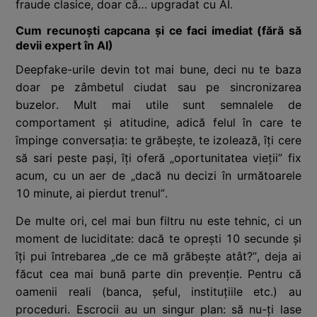
fraude clasice, doar că… upgradat cu AI.
Cum recunoști capcana și ce faci imediat (fără să
devii expert în AI)
Deepfake-urile devin tot mai bune, deci nu te baza
doar pe zâmbetul ciudat sau pe sincronizarea
buzelor. Mult mai utile sunt semnalele de
comportament și atitudine, adică felul în care te
împinge conversația: te grăbește, te izolează, îți cere
să sari peste pași, îți oferă „oportunitatea vieții” fix
acum, cu un aer de „dacă nu decizi în următoarele
10 minute, ai pierdut trenul”.
De multe ori, cel mai bun filtru nu este tehnic, ci un
moment de luciditate: dacă te oprești 10 secunde și
îți pui întrebarea „de ce mă grăbește atât?”, deja ai
făcut cea mai bună parte din prevenție. Pentru că
oamenii reali (banca, șeful, instituțiile etc.) au
proceduri. Escrocii au un singur plan: să nu-ți lase