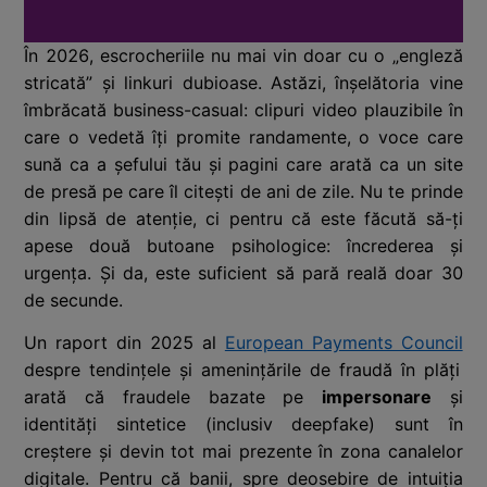
În 2026, escrocheriile nu mai vin doar cu o „engleză
stricată” și linkuri dubioase. Astăzi, înșelătoria vine
îmbrăcată business-casual: clipuri video plauzibile în
care o vedetă îți promite randamente, o voce care
sună ca a șefului tău și pagini care arată ca un site
de presă pe care îl citești de ani de zile. Nu te prinde
din lipsă de atenție, ci pentru că este făcută să-ți
apese două butoane psihologice: încrederea și
urgența. Și da, este suficient să pară reală doar 30
de secunde.
Un raport din 2025 al
European Payments Council
despre tendințele și amenințările de fraudă în plăți
arată că fraudele bazate pe
impersonare
și
identități sintetice (inclusiv deepfake) sunt în
creștere și devin tot mai prezente în zona canalelor
digitale. Pentru că banii, spre deosebire de intuiția