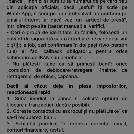
„banca”, închizi și suni tu la numărul de pe card sau
din aplicația oficială; dacă „șeful” îți scrie pe
WhatsApp, îl suni pe numărul salvat ori confirmi pe
emailul intern; iar dacă vezi un „articol de presă”,
intri direct pe site (tastat manual) și verifici.
- Ceri o probă de identitate: în familie, folosești un
cuvânt de siguranță sau o întrebare pe care doar voi
o știți; la job, ceri confirmare în doi pași (two-person
rule) și faci callback obligatoriu pentru orice
schimbare de IBAN sau beneficiar.
- Nu plătești „taxe ca să primești bani”: orice
„comision de deblocare/retragere” înainte de
retragere e, de obicei, capcana.
Dacă ai căzut deja în plasa impostorilor,
reacționează rapid
1. Sună imediat la bancă și solicită opțiuni de
blocare a tranzacției (dacă e posibil).
2. Oprește contactul cu escrocul și nu plăti „taxe” ca
să-ți recuperezi banii.
3. Schimbă parolele în ordinea corectă: email,
conturi financiare, restul.