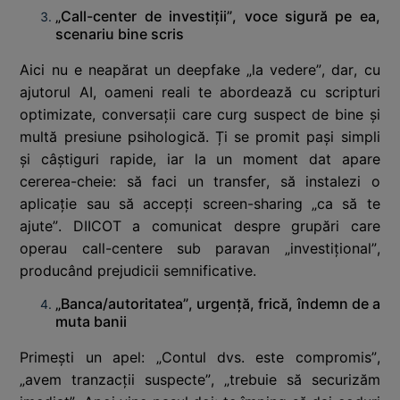
„Call-center de investiții”, voce sigură pe ea,
scenariu bine scris
Aici nu e neapărat un deepfake „la vedere”, dar, cu
ajutorul AI, oameni reali te abordează cu scripturi
optimizate, conversații care curg suspect de bine și
multă presiune psihologică. Ți se promit pași simpli
și câștiguri rapide, iar la un moment dat apare
cererea-cheie: să faci un transfer, să instalezi o
aplicație sau să accepți screen-sharing „ca să te
ajute”. DIICOT a comunicat despre grupări care
operau call-centere sub paravan „investițional”,
producând prejudicii semnificative.
„Banca/autoritatea”, urgență, frică, îndemn de a
muta banii
Primești un apel: „Contul dvs. este compromis”,
„avem tranzacții suspecte”, „trebuie să securizăm