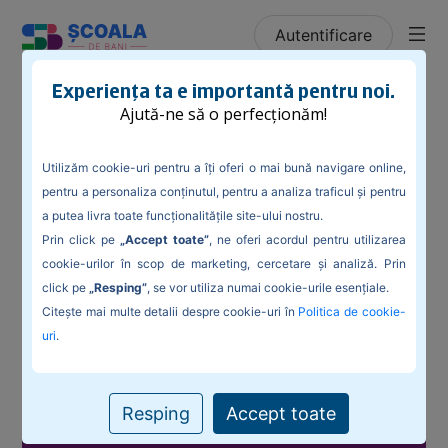
Autentificare
/
Blog
/
Pare real, dar nu este: cum ne păcălesc
Experiența ta e importantă pentru noi.
escrocheriile cu AI și deepfake
Ajută-ne să o perfecționăm!
Utilizăm cookie-uri pentru a îți oferi o mai bună navigare online,
pentru a personaliza conținutul, pentru a analiza traficul și pentru
a putea livra toate funcționalitățile site-ului nostru.
Pare real, dar nu este: cum ne păcălesc
Prin click pe
„Accept toate”
, ne oferi acordul pentru utilizarea
escrocheriile cu AI și deepfake
cookie-urilor în scop de marketing, cercetare și analiză. Prin
click pe
„Resping”
, se vor utiliza numai cookie-urile esențiale.
Citește mai multe detalii despre cookie-uri în
Politica de cookie-
uri
.
Resping
Accept toate