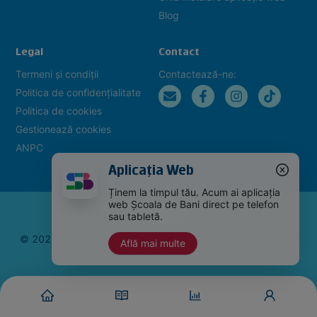
Blog
Legal
Contact
Termeni și condiții
Contactează-ne:
Politica de confidențialitate
Politica de cookies
Gestionează cookies
ANPC
Aplicația Web
Ținem la timpul tău. Acum ai aplicația
web Școala de Bani direct pe telefon
sau tabletă.
©
2026
BCR. Acest site este proprietatea
Băncii Comerciale
Află mai multe
Române
. Toate drepturile rezervate.