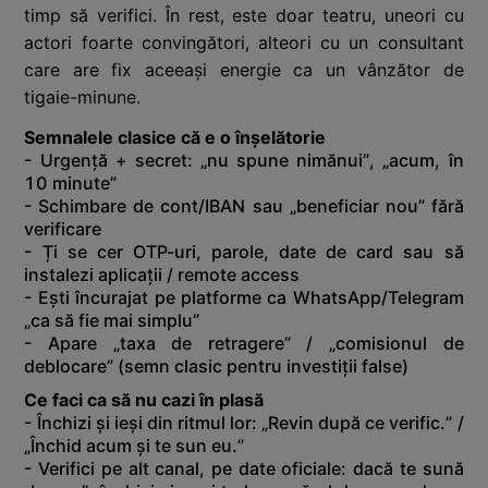
timp să verifici. În rest, este doar teatru, uneori cu
actori foarte convingători, alteori cu un consultant
care are fix aceeași energie ca un vânzător de
tigaie-minune.
Semnalele clasice că e o înșelătorie
- Urgență + secret: „nu spune nimănui”, „acum, în
10 minute”
- Schimbare de cont/IBAN sau „beneficiar nou” fără
verificare
- Ți se cer OTP-uri, parole, date de card sau să
instalezi aplicații / remote access
- Ești încurajat pe platforme ca WhatsApp/Telegram
„ca să fie mai simplu”
- Apare „taxa de retragere” / „comisionul de
deblocare” (semn clasic pentru investiții false)
Ce faci ca să nu cazi în plasă
- Închizi și ieși din ritmul lor: „Revin după ce verific.” /
„Închid acum și te sun eu.”
- Verifici pe alt canal, pe date oficiale: dacă te sună