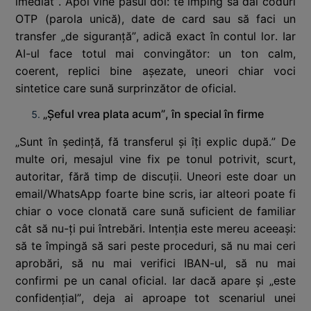
imediat”. Apoi vine pasul doi: te împing să dai coduri
OTP (parola unică), date de card sau să faci un
transfer „de siguranță”, adică exact în contul lor. Iar
AI-ul face totul mai convingător: un ton calm,
coerent, replici bine așezate, uneori chiar voci
sintetice care sună surprinzător de oficial.
„Șeful vrea plata acum”, în special în firme
„Sunt în ședință, fă transferul și îți explic după.” De
multe ori, mesajul vine fix pe tonul potrivit, scurt,
autoritar, fără timp de discuții. Uneori este doar un
email/WhatsApp foarte bine scris, iar alteori poate fi
chiar o voce clonată care sună suficient de familiar
cât să nu-ți pui întrebări. Intenția este mereu aceeași:
să te împingă să sari peste proceduri, să nu mai ceri
aprobări, să nu mai verifici IBAN-ul, să nu mai
confirmi pe un canal oficial. Iar dacă apare și „este
confidențial”, deja ai aproape tot scenariul unei