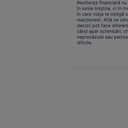
Reziliența financiară nu se vede
Educ
în lunile liniștite, ci în momentele
devr
în care viața te obligă să
cum 
reacționezi. Află ce obiceiuri și
prin
decizii pot face diferența atunci
cum 
când apar schimbări, cheltuieli
sănă
neprevăzute sau perioade
dificile.
Citește