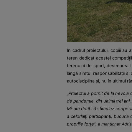
În cadrul proiectului, copiii au
teren dedicat acestei competiții.
terenului de sport, desenarea te
lângă simțul responsabilității și
autodisciplina și, nu în ultimul 
„
Proiectul a pornit de la nevoia
de pandemie, din ultimii trei an
Mi-am dorit să stimulez cooperarea
a celorlalți participanți, bucuri
propriile forțe
”, a menționat Adria