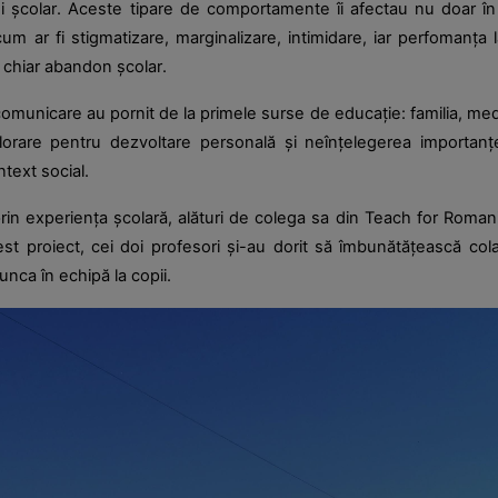
 școlar. Aceste tipare de comportamente îi afectau nu doar în inte
um ar fi stigmatizare, marginalizare, intimidare, iar perfomanța
, chiar abandon școlar.
omunicare au pornit de la primele surse de educație: familia, med
orare pentru dezvoltare personală și neînțelegerea importanței 
text social.
rin experiența școlară, alături de colega sa din Teach for Romani
st proiect, cei doi profesori și-au dorit să îmbunătățească colab
nca în echipă la copii.