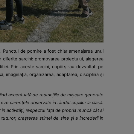
lii. Punctul de pornire a fost chiar amenajarea unui
in diferite sarcini: promovarea proiectului, alegerea
ei. Prin aceste sarcini, copiii și-au dezvoltat, pe
că, imaginația, organizarea, adaptarea, disciplina și
fiind accentuată de restricțiile de mișcare generate
eze carențele observate în rândul copiilor la clasă.
 în activități, respectul față de propria muncă cât și
tuturor, creșterea stimei de sine și a încrederii în