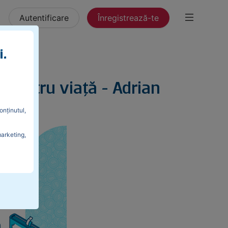
Autentificare
Înregistrează-te
i.
 pentru viață - Adrian
onținutul,
marketing,