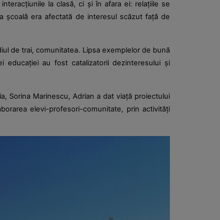
racțiunile la clasă, ci și în afara ei: relațiile se
 la școală era afectată de interesul scăzut față de
iul de trai, comunitatea. Lipsa exemplelor de bună
educației au fost catalizatorii dezinteresului și
a, Sorina Marinescu, Adrian a dat viață proiectului
orarea elevi-profesori-comunitate, prin activități