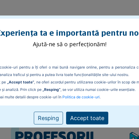
xperiența ta e importantă pentru no
ducație pentru viață - Adrian Gabor, profesor Teach for Romania
Ajută-ne să o perfecționăm!
 munca în echipă este educație
r Teach for Romania
cookie-uri pentru a îți oferi o mai bună navigare online, pentru a personaliza c
analiza traficul și pentru a putea livra toate funcționalitățile site-ului nostru.
k pe
„Accept toate”
, ne oferi acordul pentru utilizarea cookie-urilor în scop de 
 și analiză. Prin click pe
„Resping”
, se vor utiliza numai cookie-urile esențiale.
ai multe detalii despre cookie-uri în
Politica de cookie-uri
.
Resping
Accept toate