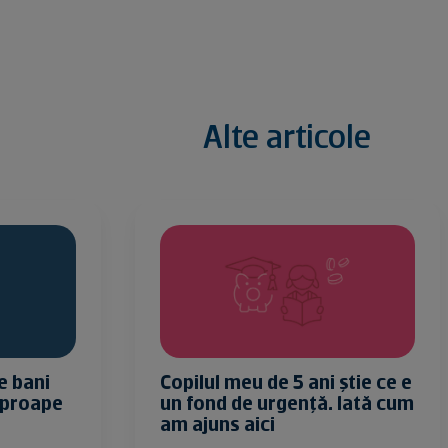
Alte articole
lul meu de 5 ani știe ce e
Am investit pen
fond de urgență. Iată cum
dată la 27 de an
ajuns aici
lei. Iată ce am î