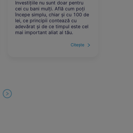
 doar pentru
Primul buget personal nu îți arată
Află cum poți
doar pe ce se duc banii, ci și
r și cu 100 de
unde pierzi controlul fără să-ți
ntează cu
dai seama. Descoperă cum un
impul este cel
plan simplu, cu doar câteva
 al tău.
categorii, te poate ajuta să
cheltuiești mai conștient și să
economisești mai bine.
Citește
Citește