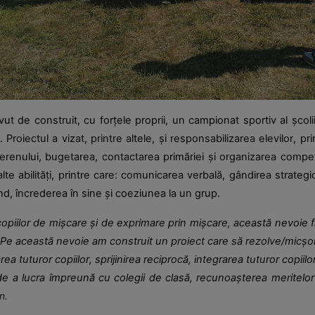
 avut de construit, cu forțele proprii, un campionat sportiv al șco
 Proiectul a vizat, printre altele, și responsabilizarea elevilor, pr
renului, bugetarea, contactarea primăriei și organizarea competiți
 alte abilități, printre care: comunicarea verbală, gândirea strategi
rând, încrederea în sine și coeziunea la un grup.
 copiilor de mișcare și de exprimare prin mișcare, această nevoie 
i. Pe această nevoie am construit un proiect care să rezolve/micșor
 tuturor copiilor, sprijinirea reciprocă, integrarea tuturor copiilor
a de a lucra împreună cu colegii de clasă, recunoașterea meritelor 
n.