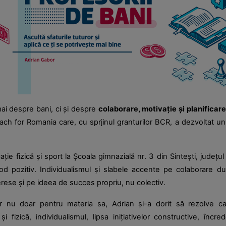
ai despre bani, ci și despre
colaborare, motivație și planificare
each for Romania care, cu sprjinul granturilor BCR, a dezvoltat un 
ie fizică și sport la Școala gimnazială nr. 3 din Sintești, județul
od pozitiv. Individualismul și slabele accente pe colaborare du
erese și pe ideea de succes propriu, nu colectiv.
 nu doar pentru materia sa, Adrian și-a dorit să rezolve ca
i fizică, individualismul, lipsa inițiativelor constructive, înc