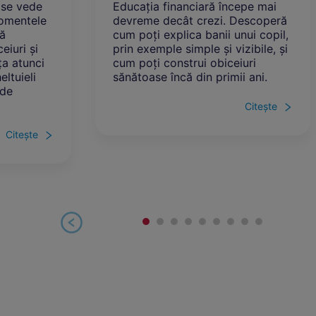
ația financiară începe mai
Investițiile nu sunt
eme decât crezi. Descoperă
cei cu bani mulți. 
poți explica banii unui copil,
începe simplu, chia
 exemple simple și vizibile, și
lei, ce principii co
poți construi obiceiuri
adevărat și de ce t
toase încă din primii ani.
mai important aliat
Citește