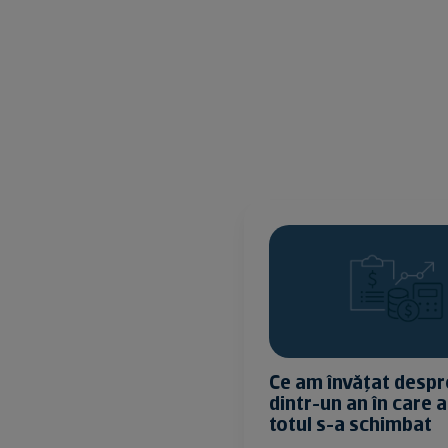
Ce am învățat despre bani
Copi
dintr-un an în care aproape
un 
totul s-a schimbat
am 