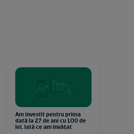
tru prima
Am făcut primul meu buget
i cu 100 de
la 34 de ani. Iată ce am
nvățat
descoperit