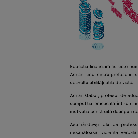
Educația financiară nu este num
Adrian, unul dintre profesorii T
dezvolte abilități utile de viață.
Adrian Gabor, profesor de educaț
competiția practicată într-un m
motivație construită doar pe int
Asumându-și rolul de profesor
nesănătoasă: violența verbală ș