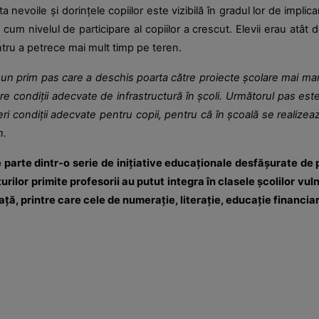
a nevoile și dorințele copiilor este vizibilă în gradul lor de impli
cum nivelul de participare al copiilor a crescut. Elevii erau atât 
tru a petrece mai mult timp pe teren.
n prim pas care a deschis poarta către proiecte școlare mai mari, 
re condiții adecvate de infrastructură în școli. Următorul pas este
a oferi condiții adecvate pentru copii, pentru că în școală se real
n.
e parte dintr-o serie de inițiative educaționale desfășurate de
urilor primite profesorii au putut integra în clasele școlilor v
viață, printre care cele de numerație, literație, educație financia