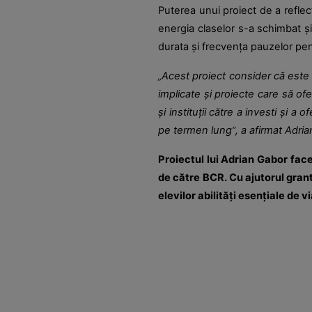
Puterea unui proiect de a reflect
energia claselor s-a schimbat și 
durata și frecvența pauzelor pen
„
Acest proiect consider că este u
implicate și proiecte care să ofe
și instituții către a investi și 
pe termen lung
”
, a afirmat Adria
Proiectul lui Adrian Gabor fac
de către BCR. Cu ajutorul grant
elevilor abilități esențiale de 