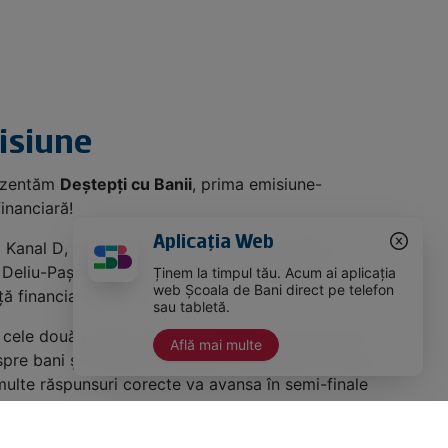
isiune
rezentăm
Deștepți cu Banii
, prima emisiune-
inanciară!
Aplicația Web
a Kanal D, Grațiela Duban și Vladimir Drăghia,
Deliu-Pașol, sau Profa de Bani, îți testează
Ținem la timpul tău. Acum ai aplicația
web Școala de Bani direct pe telefon
nță financiară!
sau tabletă.
 cele două echipe participante vor trece prin trei
Află mai multe
spre bani și obiceiuri financiare sănătoase. Echipa
ulte răspunsuri corecte va avansa în semi-finale
șanse la premiul cel mare!