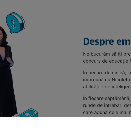
Despre em
Ne bucurăm să îți p
concurs de educație f
În fiecare duminică, l
împreună cu Nicoleta 
abilitățile de intelige
În fiecare săptămână,
runde de întrebări de
care adună cele mai m
și va avea mai multe 