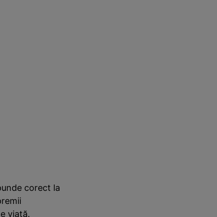
punde corect la
premii
e viață.