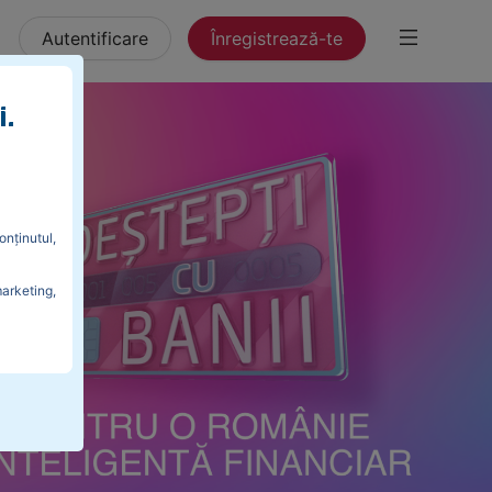
Autentificare
Înregistrează-te
i.
onținutul,
marketing,