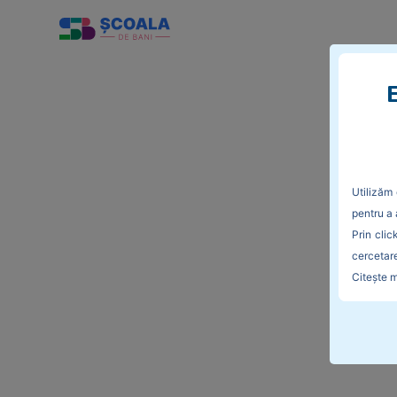
E
Utilizăm 
pentru a 
Prin clic
cercetare
Citește m