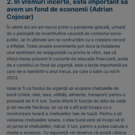
2. În vremuri incerte, este important să
avem un fond de economii (Adrian
Cojocar)
În ultimii doi ani am trecut printr-o pandemie globală, urmată
de o perioadă de incertitudine cauzată de contextul socio-
politic, iar în ultimele luni ne confruntăm cu o creștere record
a inflației. Toate aceste evenimente pot duce la instalarea
unui sentiment de nesiguranță cu privire la viitor, așa că
sfatul mereu prezent în cursurile de educație financiară, acela
de a constitui un fond de urgență, este o lecție importantă pe
care ne-a reamintit-o anul trecut, pe care o luăm cu noi în
2023.
Ideal ar fi ca fondul de urgență să acopere cheltuielile de
bază (chirie, rate, taxe, utilități, alimente, transport) pentru o
perioadă de 4-5 luni. Suma diferă în funcție de stilul de viață
și de nevoile fiecăruia, iar ca să o afli poți începe cu o
monitorizare lunară a cheltuielilor tale de bază. Pentru a ști
valoarea cheltuielilor lunare, o idee bună este să începi să ții
un jurnal al cheltuielilor, măcar 3 luni, pentru a putea calcula o
medie a acestora. Cu siguranță vei observa că există câteva