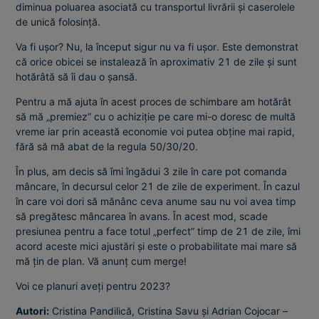
diminua poluarea asociată cu transportul livrării și caserolele
de unică folosință.
Va fi ușor? Nu, la început sigur nu va fi ușor. Este demonstrat
că orice obicei se instalează în aproximativ 21 de zile și sunt
hotărâtă să îi dau o șansă.
Pentru a mă ajuta în acest proces de schimbare am hotărât
să mă „premiez” cu o achiziție pe care mi-o doresc de multă
vreme iar prin această economie voi putea obține mai rapid,
fără să mă abat de la regula 50/30/20.
În plus, am decis să îmi îngădui 3 zile în care pot comanda
mâncare, în decursul celor 21 de zile de experiment. În cazul
în care voi dori să mănânc ceva anume sau nu voi avea timp
să pregătesc mâncarea în avans. În acest mod, scade
presiunea pentru a face totul „perfect” timp de 21 de zile, îmi
acord aceste mici ajustări și este o probabilitate mai mare să
mă țin de plan. Vă anunț cum merge!
Voi ce planuri aveți pentru 2023?
Autori:
Cristina Pandilică, Cristina Savu și Adrian Cojocar –