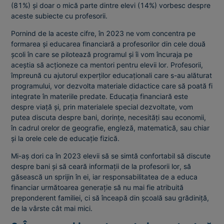
(81%) și doar o mică parte dintre elevi (14%) vorbesc despre
aceste subiecte cu profesorii.
Pornind de la aceste cifre, în 2023 ne vom concentra pe
formarea și educarea financiară a profesorilor din cele două
școli în care se pilotează programul și îi vom încuraja pe
aceștia să acționeze ca mentori pentru elevii lor. Profesorii,
împreună cu ajutorul experților educaționali care s-au alăturat
programului, vor dezvolta materiale didactice care să poată fi
integrate în materiile predate. Educația financiară este
despre viață și, prin materialele special dezvoltate, vom
putea discuta despre bani, dorințe, necesități sau economii,
în cadrul orelor de geografie, engleză, matematică, sau chiar
și la orele cele de educație fizică.
Mi-aș dori ca în 2023 elevii să se simtă confortabil să discute
despre bani și să ceară informații de la profesorii lor, să
găsească un sprijin în ei, iar responsabilitatea de a educa
financiar următoarea generație să nu mai fie atribuită
preponderent familiei, ci să înceapă din școală sau grădiniță,
de la vârste cât mai mici.