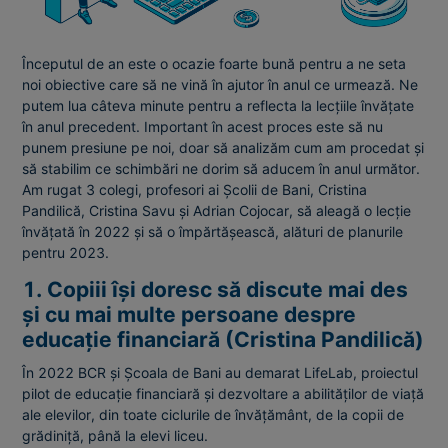
Începutul de an este o ocazie foarte bună pentru a ne seta
noi obiective care să ne vină în ajutor în anul ce urmează. Ne
putem lua câteva minute pentru a reflecta la lecțiile învățate
în anul precedent. Important în acest proces este să nu
punem presiune pe noi, doar să analizăm cum am procedat și
să stabilim ce schimbări ne dorim să aducem în anul următor.
Am rugat 3 colegi, profesori ai Școlii de Bani, Cristina
Pandilică, Cristina Savu și Adrian Cojocar, să aleagă o lecție
învățată în 2022 și să o împărtășească, alături de planurile
pentru 2023.
1. Copiii își doresc să discute mai des
și cu mai multe persoane despre
educație financiară (Cristina Pandilică)
În 2022 BCR și Școala de Bani au demarat LifeLab, proiectul
pilot de educație financiară și dezvoltare a abilităților de viață
ale elevilor, din toate ciclurile de învățământ, de la copii de
grădiniță, până la elevi liceu.