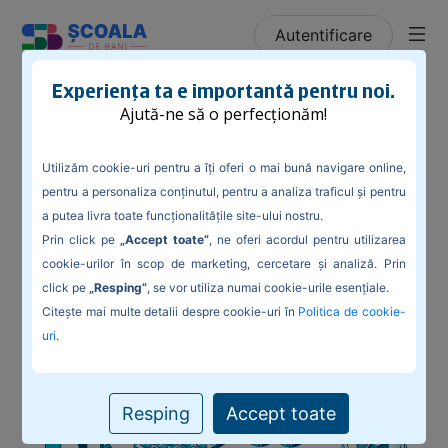
Autentificare
/
Blog
/
3 lecții despre bani învățate în 2022 de
Experiența ta e importantă pentru noi.
profesorii Școlii de Bani
Ajută-ne să o perfecționăm!
Utilizăm cookie-uri pentru a îți oferi o mai bună navigare online,
pentru a personaliza conținutul, pentru a analiza traficul și pentru
a putea livra toate funcționalitățile site-ului nostru.
3 lecții despre bani învățate în 2022 de
Prin click pe
„Accept toate”
, ne oferi acordul pentru utilizarea
profesorii Școlii de Bani
cookie-urilor în scop de marketing, cercetare și analiză. Prin
click pe
„Resping”
, se vor utiliza numai cookie-urile esențiale.
Citește mai multe detalii despre cookie-uri în
Politica de cookie-
uri
.
Resping
Accept toate