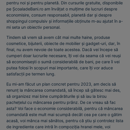
pentru noi și pentru planetă. Din cursurile gratuite, disponibile
pe ȘcoaladeBani.ro am învățat o mulțime de lucruri despre
economisire, consum responsabil, planetă dar și despre
shoppingul compulsiv și informațiile obținute m-au ajutat în a-
mi seta un obiectiv personal.
Tindem să vrem să avem cât mai multe haine, produse
cosmetice, bijuterii, obiecte de mobilier și gadget-uri, dar, în
final, nu avem nevoie de toate acestea. Dacă vei începe să
cumperi doar lucrurile necesare, îți vei da seama că vei reuși
să economisești o sumă considerabilă de bani, pe care îi vei
putea folosi în scopuri mai importante, care îți vor aduce
satisfacții pe termen lung.
Eu mi-am făcut un plan concret pentru 2023, am decis să
renunț la mâncarea comandată, să încep să gătesc mai des,
să organizez mai bine cumpărăturile și să iau la birou
pachețelul cu mâncarea pentru prânz. De ce vreau să fac
asta? Voi face o economie considerabilă, pentru că mâncarea
comandată este mult mai scumpă decât cea pe care o gătim
acasă, voi mânca mai sănătos, pentru că știu și controlez lista
de ingrediente care intră în compoziția hranei mele, voi