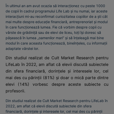
În ultimul an am avut ocazia să interacționez cu peste 1000
de copii în cadrul programului Life Lab și nu numai, iar aceste
interacțiuni mi-au reconfirmat curiozitatea copiilor de a ști cât
mai multe despre educație financiară, antreprenoriat și modul
în care funcționează lumea. Fie că vorbim despre copii cu
vârste de grădiniță sau de elevi de liceu, toți își doresc să
pășească în lumea „oamenilor mari” și să înțeleagă mai bine
modul în care aceasta funcționează, bineînțeles, cu informații
adaptate vârstei lor.
Din studiul realizat de Cult Market Research pentru
LifeLab în 2022, am aflat că elevii discută subiectele
din sfera financiară, dorințele și interesele lor, cel
mai des cu părinții (81%) și doar o mică parte dintre
elevi (14%) vorbesc despre aceste subiecte cu
profesorii.
Din studiul realizat de Cult Market Research pentru LifeLab în
2022, am aflat că elevii discută subiectele din sfera
financiară, dorințele și interesele lor, cel mai des cu părinții