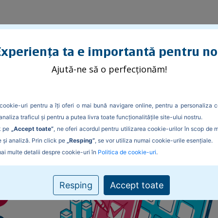
xperiența ta e importantă pentru no
itatea financiară
Ajută-ne să o perfecționăm!
 banii – drumul spre maturitate
cookie-uri pentru a îți oferi o mai bună navigare online, pentru a personaliza c
analiza traficul și pentru a putea livra toate funcționalitățile site-ului nostru.
k pe
„Accept toate”
, ne oferi acordul pentru utilizarea cookie-urilor în scop de 
 și analiză. Prin click pe
„Resping”
, se vor utiliza numai cookie-urile esențiale.
ai multe detalii despre cookie-uri în
Politica de cookie-uri
.
Resping
Accept toate