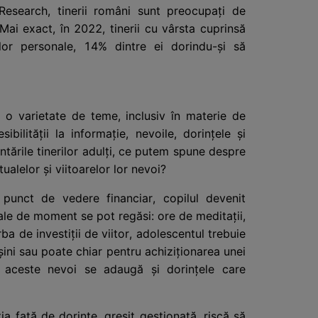
Research, tinerii români sunt preocupați de
 Mai exact, în 2022, tinerii cu vârsta cuprinsă
lor personale, 14% dintre ei dorindu-și să
e o varietate de teme, inclusiv în materie de
ibilității la informație, nevoile, dorințele și
ntările tinerilor adulți, ce putem spune despre
ualelor și viitoarelor lor nevoi?
 punct de vedere financiar, copilul devenit
sale de moment se pot regăsi: ore de meditații,
ba de investiții de viitor, adolescentul trebuie
șini sau poate chiar pentru achiziționarea unei
la aceste nevoi se adaugă și dorințele care
ia față de dorințe, greșit gestionată, riscă să