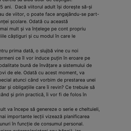
 ani. Dacă viitorul adult își dorește să-și
sau de viitor, o poate face angajându-se part-
manței școlare. Odată cu această
 mai mult și va înțelege pe cont propriu
ile câștiguri și cu modul în care le
ntru prima dată, o slujbă vine cu noi
termeni ce îl vor induce puțin în eroare pe
odalitate bună de învățare a sistemului de
 lovi de ele. Odată cu acest moment, va
pecial atunci când vorbim de prestarea unei
r și obligațiile care îi revin? Ce trebuie să
nd și prin practică, îi vor fi de folos în
dult va începe să genereze o serie e cheltuieli,
ai importante lecții vizează planificarea
bunuri în funcție de consumul personal.
ciare externe(prieteni sau bănci), iar