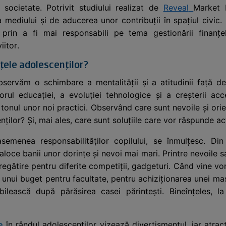
 societate. Potrivit studiului realizat de
Reveal
Market 
a mediului și de aducerea unor contribuții în spațiul civic.
prin a fi mai responsabili pe tema gestionării finanțe
itor.
nțele adolescenților?
bservăm o schimbare a mentalității și a atitudinii față d
rul educației, a evoluției tehnologice și a creșterii acces
tonul unor noi practici. Observând care sunt nevoile și orie
nților? Și, mai ales, care sunt soluțiile care vor răspunde act
semenea responsabilităților copilului, se înmulțesc. Din
 aloce banii unor dorințe și nevoi mai mari. Printre nevoile 
egătire pentru diferite competiții, gadgeturi. Când vine vor
 unui buget pentru facultate, pentru achiziționarea unei ma
bilească după părăsirea casei părintești. Bineînțeles, 
e
în rândul adolescenților vizează divertismentul, iar atracț