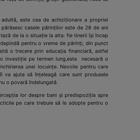
adultă, este cea de achiziționare a propriei
i părăsesc casele părinților este de 28 de ani
 de la o situație la alta: fie tinerii își încep
să depindă pentru o vreme de părinți, din punct
tă o trecere prin educația financiară, astfel
e o investiție pe termen lung,este necesară o
nchirierea unei locuințe. Nevoile pentru care
 îl va ajuta să înțeleagă care sunt produsele
și nu o povară îndelungată.
ercepția lor despre bani și predispoziția spre
cticile pe care trebuie să le adopte pentru o