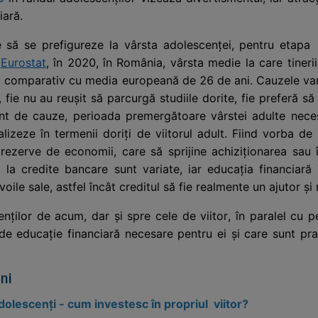
iară.
să se prefigureze la vârsta adolescenței, pentru etapa 
u
Eurostat
, în 2020, în România, vârsta medie la care tineri
, comparativ cu media europeană de 26 de ani. Cauzele variază
, fie nu au reușit să parcurgă studiile dorite, fie preferă 
ent de cauze, perioada premergătoare vârstei adulte necesi
lizeze în termenii doriți de viitorul adult. Fiind vorba d
 rezerve de economii, care să sprijine achiziționarea sau î
a la credite bancare sunt variate, iar educația financiară
voile sale, astfel încât creditul să fie realmente un ajutor 
nților de acum, dar și spre cele de viitor, în paralel cu p
de educație financiară necesare pentru ei și care sunt pra
ni
dolescenți - cum investesc în propriul viitor?