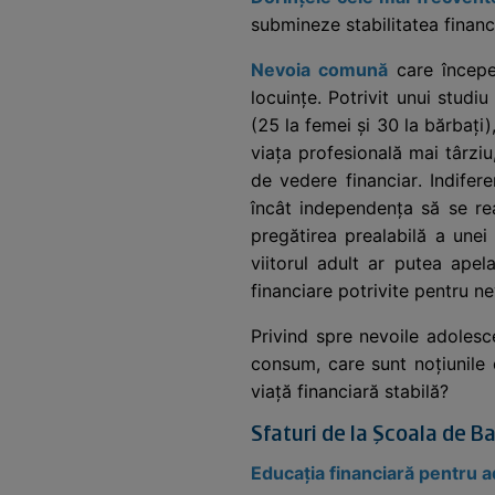
submineze stabilitatea financ
Nevoia comună
care începe 
locuințe. Potrivit unui studi
(25 la femei și 30 la bărbați)
viața profesională mai târziu
de vedere financiar. Indifer
încât independența să se rea
pregătirea prealabilă a unei
viitorul adult ar putea apel
financiare potrivite pentru ne
Privind spre nevoile adolesce
consum, care sunt noțiunile 
viață financiară stabilă?
Sfaturi de la Școala de Ba
Educația financiară pentru a