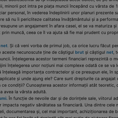
, minorii pot intra pe piața muncii începând cu vârsta de 15
ar personal, în vederea îndeplinirii unor planuri prezente 
care să nu îi pericliteze calitatea învățământului și a perfor
resupune un angajament în afara casei, el se va maturiza și
 prin muncă, ceea ce îl va ajuta să fie mai prudent cu propri
 net
.
Și că veni vorba de primul job, ca orice lucru făcut pe
e aceste necunoscute ține de câștigul
brut
și câștigul
net
, 
uncii. Înțelegerea acestor termeni financiari reprezintă o m
prijini înțelegerea unor noțiuni mai complexe odată ce se va
 înțeleagă importanța contractelor și ce presupun ele, în s
aplicate și unde ajung ele? Care sunt drepturile ca angajat da
 ce condiții? Cunoașterea acestor informații atât teoretic, câ
a avea la vârsta adultă.
umi.
În funcție de nevoile dar și de dorințele sale, viitorul a
 impacta negativ sănătatea sa financiară. Una dintre cele m
eli, documentarea și, cel mai important, achiziționarea de 
t în așa fel încât să depindă cât mai puțin de ajutoare finan