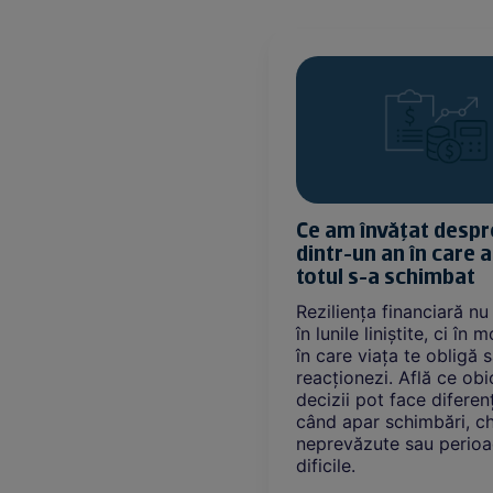
ătește nota? Cum
Ce am învățat despr
să încheiem neplăcut
dintr-un an în care
 frumoasă
totul s-a schimbat
frumoasă se poate
Reziliența financiară n
rapid când apare nota
în lunile liniștite, ci în
 Află de ce tensiunile
în care viața te obligă 
 bani nu sunt despre
reacționezi. Află ce obic
despre conversațiile pe
decizii pot face diferen
vităm.
când apar schimbări, che
neprevăzute sau perio
dificile.
Citește