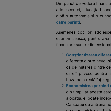
Din punct de vedere financiar
adolescenței, educația financi
aibă o autonomie și o cunoaș
către părinți
.
Asemenea copiilor, adolescen
economisească, pentru a-și s
financiare sunt redimensionat
Conștientizarea diferen
diferența dintre nevoi și
ca delimitarea dintre cel
care îl privesc, pentru
baza pe o reală înțeleger
Economisirea pornind de
din timp, iar acesta este
alocația, el poate încep
Ca spațiu de antrenament
de economisire, astfel î