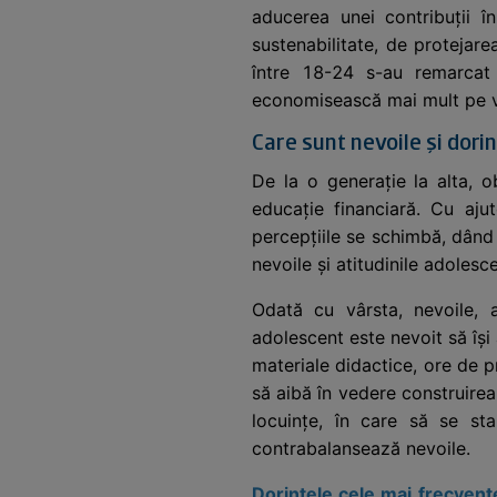
aducerea unei contribuții în
sustenabilitate, de protejare
între 18-24 s-au remarcat 
economisească mai mult pe vi
Care sunt nevoile și dori
De la o generație la alta, o
educație financiară. Cu ajuto
percepțiile se schimbă, dând 
nevoile și atitudinile adolesce
Odată cu vârsta, nevoile, a
adolescent este nevoit să își
materiale didactice, ore de pr
să aibă în vedere construirea
locuințe, în care să se sta
contrabalansează nevoile.
Dorințele cele mai frecvent