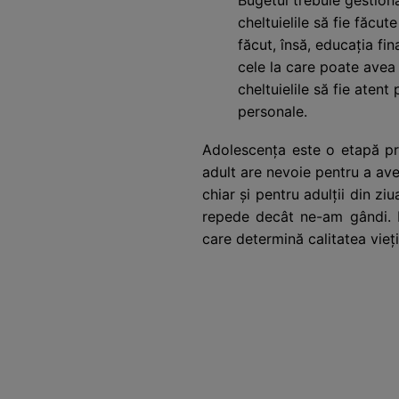
cheltuielile să fie făcut
făcut, însă, educația fin
cele la care poate avea a
cheltuielile să fie atent
personale.
Adolescența este o etapă pre
adult are nevoie pentru a ave
chiar și pentru adulții din zi
repede decât ne-am gândi. D
care determină calitatea vieți