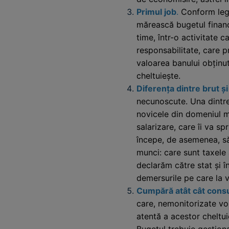
Primul job
.
Conform legii
mărească bugetul financi
time, într-o activitate 
responsabilitate, care p
valoarea banului obținut
cheltuiește.
Diferența dintre brut și
necunoscute. Una dintr
novicele din domeniul m
salarizare, care îi va s
începe, de asemenea, să
munci: care sunt taxele 
declarăm către stat și în
demersurile pe care la v
Cumpără atât cât cons
care, nemonitorizate vor
atentă a acestor cheltui
Bugetul trebuie gestiona