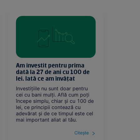
Am investit pentru prima
Am făc
dată la 27 de ani cu 100 de
la 34 
lei. Iată ce am învățat
desco
Investițiile nu sunt doar pentru
Primul 
cei cu bani mulți. Află cum poți
doar pe 
începe simplu, chiar și cu 100 de
unde pie
lei, ce principii contează cu
dai se
adevărat și de ce timpul este cel
plan si
mai important aliat al tău.
categor
cheltuie
economi
Citește