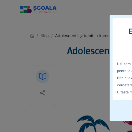
E
/
Blog
/
Adolescenții și banii – drumul spre matur
Adolescenții și
Utilizăm 
pentru a 
Prin clic
cercetare
Citește m