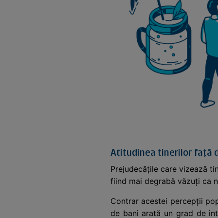
Atitudinea tinerilor față 
Prejudecățile care vizează tin
fiind mai degrabă văzuți ca ni
Contrar acestei percepții popu
de bani arată un grad de int