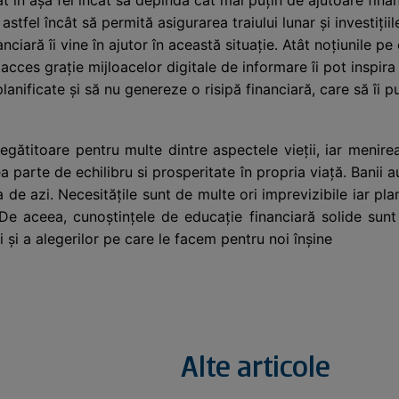
e astfel încât să permită asigurarea traiului lunar și investiț
anciară îi vine în ajutor în această situație. Atât noțiunile p
cces grație mijloacelor digitale de informare îi pot inspira a
 planificate și să nu genereze o risipă financiară, care să îi p
gătitoare pentru multe dintre aspectele vieții, iar menire
a parte de echilibru si prosperitate în propria viață. Banii 
ua de azi. Necesitățile sunt de multe ori imprevizibile iar p
e aceea, cunoștințele de educație financiară solide sunt 
i și a alegerilor pe care le facem pentru noi înșine
Alte articole