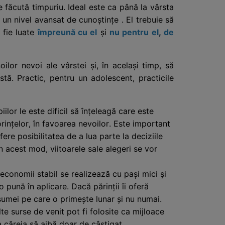
e făcută timpuriu. Ideal este ca până la vârsta
a un nivel avansat de cunoștințe . El trebuie să
 fie luate
împreună cu el
și
nu pentru el
,
de
lor nevoi ale vârstei și, în același timp, să
tă. Practic, pentru un adolescent, practicile
lor le este dificil să înțeleagă care este
dorințelor, în favoarea nevoilor. Este important
ere posibilitatea de a lua parte la deciziile
n acest mod, viitoarele sale alegeri se vor
conomii stabil se realizează cu pași mici și
 pună în aplicare. Dacă părinții îi oferă
a sumei pe care o primește lunar și nu numai.
te surse de venit pot fi folosite ca mijloace
a căreia să aibă doar de câștigat.