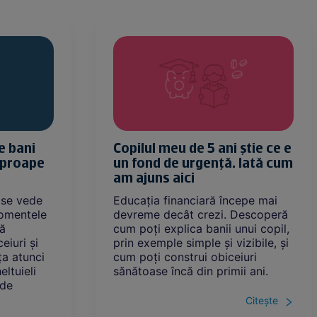
e bani
Copilul meu de 5 ani știe ce e
 aproape
un fond de urgență. Iată cum
am ajuns aici
u se vede
Educația financiară începe mai
 momentele
devreme decât crezi. Descoperă
să
cum poți explica banii unui copil,
eiuri și
prin exemple simple și vizibile, și
ța atunci
cum poți construi obiceiuri
ltuieli
sănătoase încă din primii ani.
ade
Citește