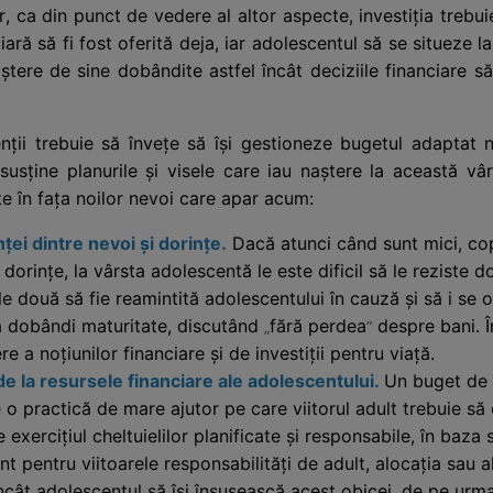
, ca din punct de vedere al altor aspecte, investiția trebui
ară să fi fost oferită deja, iar adolescentul să se situeze l
tere de sine dobândite astfel încât deciziile financiare să
ții trebuie să învețe să își gestioneze bugetul adaptat noi
usține planurile și visele care iau naștere la această vârs
e în fața noilor nevoi care apar acum:
ței dintre nevoi și dorințe.
Dacă atunci când sunt mici, copii
 dorințe, la vârsta adolescentă le este dificil să le reziste 
e două să fie reamintită adolescentului în cauză și să i se of
 a dobândi maturitate, discutând
fără perdea
despre bani. Î
„
”
e a noțiunilor financiare și de investiții pentru viață.
 la resursele financiare ale adolescentului.
Un buget de e
 o practică de mare ajutor pe care viitorul adult trebuie să o
e exercițiul cheltuielilor planificate și responsabile, în baz
 pentru viitoarele responsabilități de adult, alocația sau al
ncât adolescentul să își însușească acest obicei, de pe urm