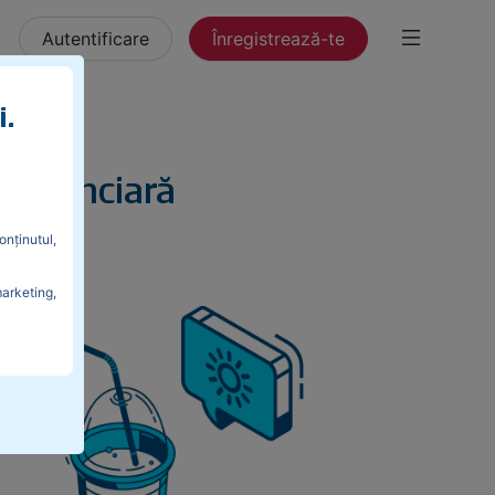
Autentificare
Înregistrează-te
i.
a financiară
onținutul,
marketing,