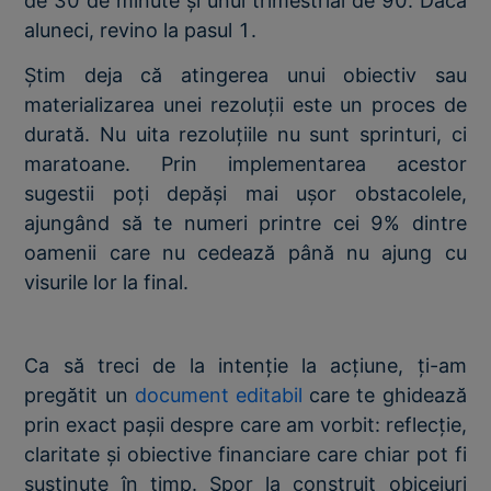
de 30 de minute și unul trimestrial de 90. Dacă
aluneci, revino la pasul 1.
Știm deja că atingerea unui obiectiv sau
materializarea unei rezoluții este un proces de
durată. Nu uita rezoluțiile nu sunt sprinturi, ci
maratoane. Prin implementarea acestor
sugestii poți depăși mai ușor obstacolele,
ajungând să te numeri printre cei 9% dintre
oamenii care nu cedează până nu ajung cu
visurile lor la final.
Ca să treci de la intenție la acțiune, ți-am
pregătit un
document editabil
care te ghidează
prin exact pașii despre care am vorbit: reflecție,
claritate și obiective financiare care chiar pot fi
susținute în timp. Spor la construit obiceiuri