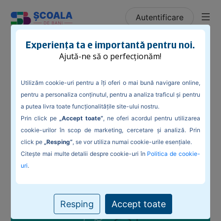
Autentificare
/
Blog
/
Ce opțiuni avem atunci când rezoluțiile
Experiența ta e importantă pentru noi.
financiare, planificate la începutul anului, nu funcționează?
Ajută-ne să o perfecționăm!
Utilizăm cookie-uri pentru a îți oferi o mai bună navigare online,
pentru a personaliza conținutul, pentru a analiza traficul și pentru
a putea livra toate funcționalitățile site-ului nostru.
Ce opțiuni avem atunci când rezoluțiile
Prin click pe
„Accept toate”
, ne oferi acordul pentru utilizarea
financiare, planificate la începutul
cookie-urilor în scop de marketing, cercetare și analiză. Prin
anului, nu funcționează?
click pe
„Resping”
, se vor utiliza numai cookie-urile esențiale.
Citește mai multe detalii despre cookie-uri în
Politica de cookie-
uri
.
Resping
Accept toate