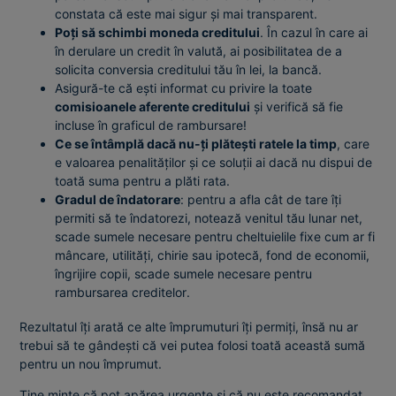
constata că este mai sigur și mai transparent.
Poți să schimbi moneda creditului
. În cazul în care ai
în derulare un credit în valută, ai posibilitatea de a
solicita conversia creditului tău în lei, la bancă.
Asigură-te că ești informat cu privire la toate
comisioanele aferente creditului
și verifică să fie
incluse în graficul de rambursare!
Ce se întâmplă dacă nu-ți plătești ratele la timp
, care
e valoarea penalităților și ce soluții ai dacă nu dispui de
toată suma pentru a plăti rata.
Gradul de îndatorare
: pentru a afla cât de tare îți
permiti să te îndatorezi, notează venitul tău lunar net,
scade sumele necesare pentru cheltuielile fixe cum ar fi
mâncare, utilități, chirie sau ipotecă, fond de economii,
îngrijire copii, scade sumele necesare pentru
rambursarea creditelor.
Rezultatul îți arată ce alte împrumuturi îți permiți, însă nu ar
trebui să te gândești că vei putea folosi toată această sumă
pentru un nou împrumut.
Ține minte că pot apărea urgențe și că nu este recomandat