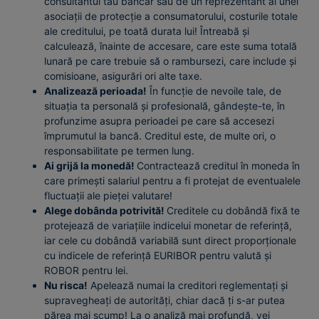
consultantul tău bancar sau de un reprezentant al unei
asociații de protecție a consumatorului, costurile totale
ale creditului, pe toată durata lui! Întreabă și
calculează, înainte de accesare, care este suma totală
lunară pe care trebuie să o rambursezi, care include și
comisioane, asigurări ori alte taxe.
Analizează perioada!
În funcție de nevoile tale, de
situația ta personală și profesională, gândește-te, în
profunzime asupra perioadei pe care să accesezi
împrumutul la bancă. Creditul este, de multe ori, o
responsabilitate pe termen lung.
Ai grijă la monedă!
Contractează creditul în moneda în
care primești salariul pentru a fi protejat de eventualele
fluctuații ale pieței valutare!
Alege dobânda potrivită!
Creditele cu dobândă fixă te
protejează de variațiile indicelui monetar de referință,
iar cele cu dobândă variabilă sunt direct proporționale
cu indicele de referință EURIBOR pentru valută și
ROBOR pentru lei.
Nu risca!
Apelează numai la creditori reglementați și
supravegheați de autorități, chiar dacă ți s-ar putea
părea mai scump! La o analiză mai profundă, vei