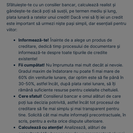
Sfătuiește-te cu un consilier bancar, calculează realist și
gândește-te dacă poți să susții, pe termen mediu și lung,
plata lunară a ratelor unui credit! Dacă vrei să îți iei un credit
este important să urmezi niște pași simpli, dar esențiali pentru
viitor:
Informează-te!
Înainte de a alege un produs de
creditare, dedică timp procesului de documentare și
informează-te despre toate tipurile de credite
existente!
Fii cumpătat!
Nu împrumuta mai mult decât ai nevoie.
Gradul maxim de îndatorare nu poate fi mai mare de
60% din veniturile lunare, dar optim este să fie până în
30-50%, astfel încât, după plata ratei lunare, să îți
rămână suficiente resurse pentru celelalte cheltuieli.
Cere sfatul!
Consilierul bancar e omul alături de care
poți lua decizia potrivită, astfel încât tot procesul de
creditare să fie mai simplu și mai transparent pentru
tine. Solicită cât mai multe informații precontractuale, în
scris, pentru a evita orice dispute ulterioare.
Calculează cu atenție!
Analizează, alături de