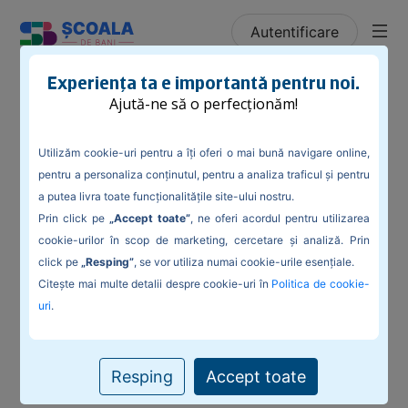
Autentificare
/
Blog
/
Cum să alegi un produs de creditare
Experiența ta e importantă pentru noi.
Ajută-ne să o perfecționăm!
Utilizăm cookie-uri pentru a îți oferi o mai bună navigare online,
pentru a personaliza conținutul, pentru a analiza traficul și pentru
Cum să alegi un produs de creditare
a putea livra toate funcționalitățile site-ului nostru.
Prin click pe
„Accept toate”
, ne oferi acordul pentru utilizarea
Indiferent de situație sau de motivele pentru care îți dorești
un produs de creditare, e bine să pui totul în balanță și să
cookie-urilor în scop de marketing, cercetare și analiză. Prin
cântărești bine decizia.
click pe
„Resping”
, se vor utiliza numai cookie-urile esențiale.
Citește mai multe detalii despre cookie-uri în
Politica de cookie-
uri
.
Resping
Accept toate