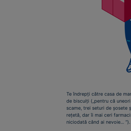
Te îndrepți către casa de mar
de biscuiți („pentru că uneori
scame, trei seturi de șosete
rețetă, dar îi mai ceri farmac
niciodată când ai nevoie... “).