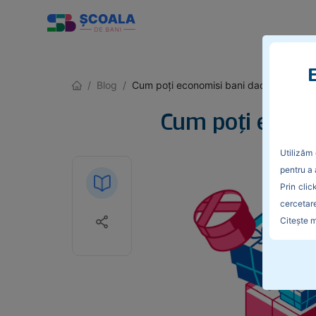
E
/
Blog
/
Cum poți economisi bani dacă ești un ch
Cum poți econom
Utilizăm 
pentru a 
Prin clic
cercetare
Citește m