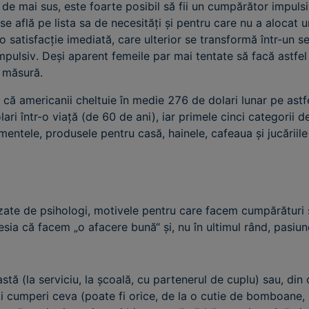
le de mai sus, este foarte posibil să fii un cumpărător impul
e află pe lista sa de necesități și pentru care nu a alocat un
o satisfacție imediată, care ulterior se transformă într-un s
lsiv. Deși aparent femeile par mai tentate să facă astfel
 măsură.
e că americanii cheltuie în medie 276 de dolari lunar pe as
ari într-o viață (de 60 de ani), iar primele cinci categorii 
mentele, produsele pentru casă, hainele, cafeaua și jucăriile
izate de psihologi, motivele pentru care facem cumpărături 
esia că facem „o afacere bună“ și, nu în ultimul rând, pasi
(la serviciu, la școală, cu partenerul de cuplu) sau, din 
ți cumperi ceva (poate fi orice, de la o cutie de bomboane, 