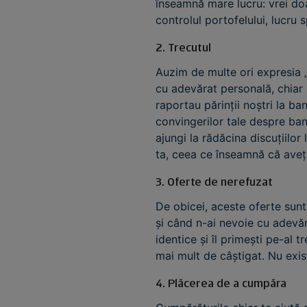
înseamnă mare lucru: vrei doar
controlul portofelului, lucru 
2. Trecutul
Auzim de multe ori expresia „
cu adevărat personală, chiar 
raportau părinții noștri la ba
convingerilor tale despre bani
ajungi la rădăcina discuțiilor
ta, ceea ce înseamnă că aveț
3. Oferte de nerefuzat
De obicei, aceste oferte sunt
și când n-ai nevoie cu adevăr
identice și îl primești pe-al t
mai mult de câștigat. Nu exis
4. Plăcerea de a cumpăra