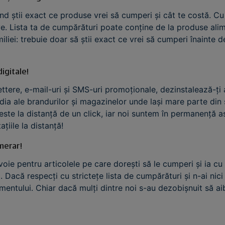
d știi exact ce produse vrei să cumperi și cât te costă. Cu 
ive. Lista ta de cumpărături poate conține de la produse al
iliei: trebuie doar să știi exact ce vrei să cumperi înainte d
.
igitale!
ere, e-mail-uri și SMS-uri promoționale, dezinstalează-ți a
dia ale brandurilor și magazinelor unde lași mare parte din 
este la distanță de un click, iar noi suntem în permanență as
țiile la distanță!
umerar!
voie pentru articolele pe care dorești să le cumperi și ia cu
). Dacă respecți cu strictețe lista de cumpărături și n-ai nici
entului. Chiar dacă mulți dintre noi s-au dezobișnuit să ai