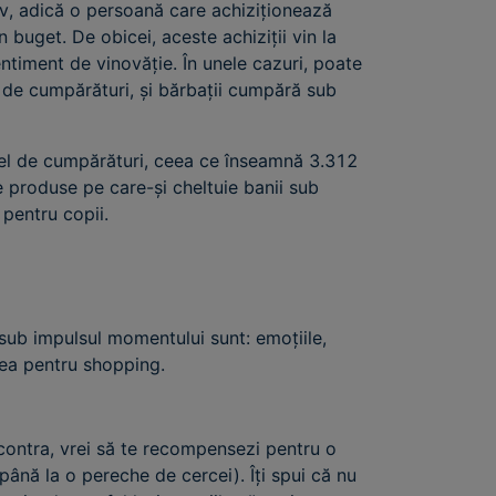
siv, adică o persoană care achiziționează
 buget. De obicei, aceste achiziții vin la
entiment de vinovăție. În unele cazuri, poate
 de cumpărături, și bărbații cumpără sub
tfel de cumpărături, ceea ce înseamnă 3.312
de produse pe care-și cheltuie banii sub
 pentru copii.
sub impulsul momentului sunt: emoțiile,
unea pentru shopping.
contra, vrei să te recompensezi pentru o
până la o pereche de cercei). Îți spui că nu