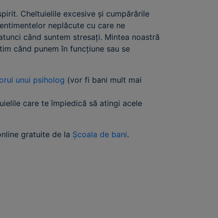
irit. Cheltuielile excesive și cumpărările
sentimentelor neplăcute cu care ne
i atunci când suntem stresați. Mintea noastră
 știm când punem în funcțiune sau se
torul unui psiholog
(vor fi bani mult mai
uielile care te împiedică să atingi acele
online gratuite de la
Școala de bani
.