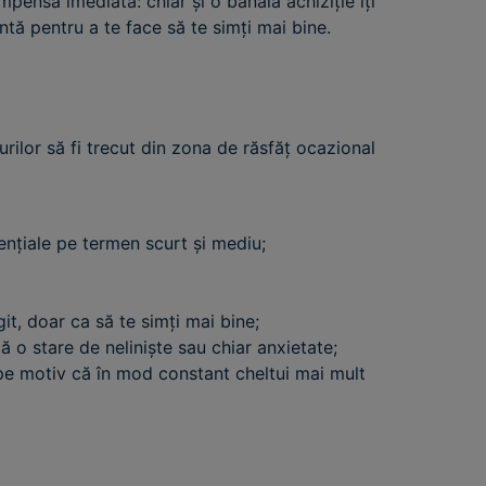
mpensă imediată: chiar și o banală achiziție îți
tă pentru a te face să te simți mai bine.
rilor să fi trecut din zona de răsfăț ocazional
ențiale pe termen scurt și mediu;
it, doar ca să te simți mai bine;
ză o stare de neliniște sau chiar anxietate;
l, pe motiv că în mod constant cheltui mai mult