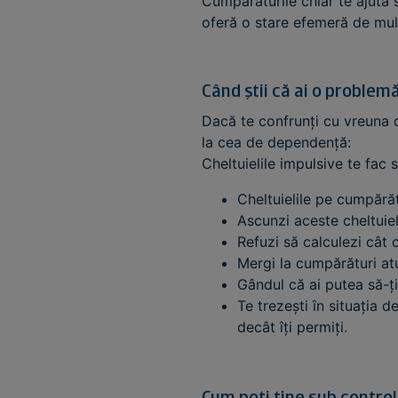
Cumpărăturile chiar te ajută s
oferă o stare efemeră de mulț
Când știi că ai o problem
Dacă te confrunți cu vreuna d
la cea de dependență:
Cheltuielile impulsive te fac 
Cheltuielile pe cumpărăt
Ascunzi aceste cheltuieli
Refuzi să calculezi cât c
Mergi la cumpărături atu
Gândul că ai putea să-ți 
Te trezești în situația 
decât îți permiți.