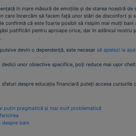
uențată în mare măsură de emoțiile și de starea noastră de sp
n care încercăm să facem față unor stări de disconfort și 
ile confirmă că este foarte posibil să risipim mai mulți ban
găsi justificări pentru aproape orice, dar în adâncul nostru
.
mpulsive devin o dependență, este necesar
să apelezi la aju
 te dedici unor obiective specifice, poți reduce mai ușor chelt
i sfaturi despre educația financiară puteți accesa cursurile 
mai puțin pragmatică și mai mult problematică
fericirea
m despre bani