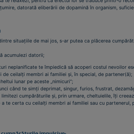
ă te relaxezi, pentru că efectul lor se traduce printr-o reco
umire, datorată eliberării de dopamină în organism, suficien
ă
intre situațiile de mai jos, s-ar putea ca plăcerea cumpărătu
să acumulezi datorii;
uri neplanificate te împiedică să acoperi costul nevoilor es
 de ceilalți membri ai familiei și, în special, de partener(ă);
heltui lunar pe aceste „nimicuri“;
nci când te simți deprimat, singur, furios, frustrat, dezamăg
limitezi cumpărăturile și, prin urmare, cheltuielile, îți creea
de a te certa cu ceilalți membri ai familiei sau cu parteneru