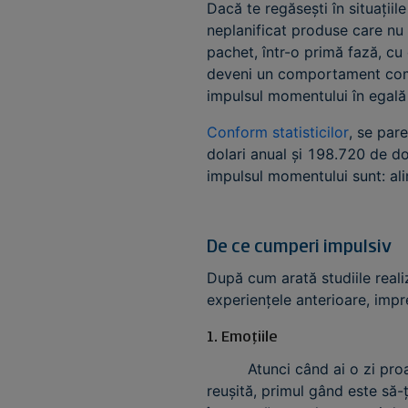
Dacă te regăsești în situații
neplanificat produse care nu s
pachet, într-o primă fază, cu 
deveni un comportament compu
impulsul momentului în egală
Conform statisticilor
, se par
dolari anual și 198.720 de dol
impulsul momentului sunt: ali
De ce cumperi impulsiv
După cum arată studiile real
experiențele anterioare, impr
1. Emoțiile
Atunci când ai o zi proastă 
reușită, primul gând este să-