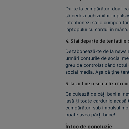
Du-te la cumpărături doar cân
să cedezi achizițiilor impuls
intenționezi să le cumperi fam
laptopului cu cardul în mână
4. Stai departe de tentațiile d
Dezabonează-te de la newslett
urmări conturile de social me
greu de controlat când totul 
social media. Așa că ține tenta
5. Ia cu tine o sumă fixă în n
Calculează de câți bani ai ne
lasă-ți toate cardurile acasă!
cumpărături sub impulsul mom
poate avea părți bune!
În loc de concluzie