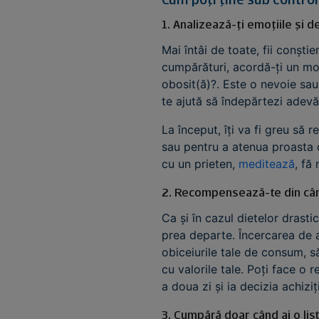
Cum poți ține sub contro
1. Analizează-ți emoțiile și 
Mai întâi de toate, fii conști
cumpărături, acordă-ți un mom
obosit(ă)?. Este o nevoie sau
te ajută să îndepărtezi adevă
La început, îți va fi greu să 
sau pentru a atenua proasta di
cu un prieten,
meditează
, fă
2. Recompensează-te din cân
Ca și în cazul dietelor drast
prea departe. Încercarea de a 
obiceiurile tale de consum, să
cu valorile tale. Poți face o
a doua zi și ia decizia achiz
3. Cumpără doar când ai o list