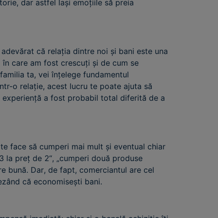
rie, dar astfel lași emoțiile să preia
devărat că relația dintre noi și bani este una
 în care am fost crescuți și de cum se
 familia ta, vei înțelege fundamentul
ntr-o relație, acest lucru te poate ajuta să
 experiență a fost probabil total diferită de a
 te face să cumperi mai mult și eventual chiar
„3 la preț de 2“, „cumperi două produse
cere bună. Dar, de fapt, comerciantul are cel
crezând că economisești bani.