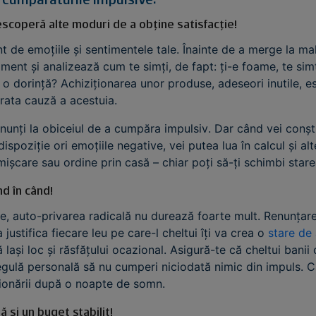
l cumpărăturile impulsive:
descoperă alte moduri de a obține satisfacție!
ent de emoțiile și sentimentele tale. Înainte de a merge la m
ent și analizează cum te simți, de fapt: ți-e foame, te simț
 o dorință? Achiziționarea unor produse, adeseori inutile, e
rata cauză a acestuia.
renunți la obiceiul de a cumpăra impulsiv. Dar când vei conșt
spoziție ori emoțiile negative, vei putea lua în calcul și al
 mișcare sau ordine prin casă – chiar poți să-ți schimbi stare
d în când!
ice, auto-privarea radicală nu durează foarte mult. Renunțare
justifica fiecare leu pe care-l cheltui îți va crea o
stare de
 lași loc și răsfățului ocazional. Asigură-te că cheltui banii
 regulă personală să nu cumperi niciodată nimic din impuls. 
iționării după o noapte de somn.
ă și un buget stabilit!