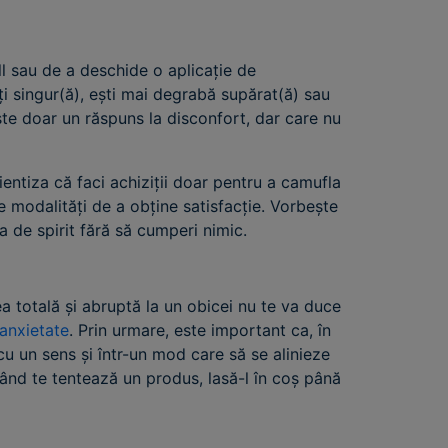
all sau de a deschide o aplicație de
i singur(ă), ești mai degrabă supărat(ă) sau
ste doar un răspuns la disconfort, dar care nu
ientiza că faci achiziții doar pentru a camufla
te modalități de a obține satisfacție. Vorbește
a de spirit fără să cumperi nimic.
a totală și abruptă la un obicei nu te va duce
 anxietate
. Prin urmare, este important ca, în
 cu un sens și într-un mod care să se alinieze
Când te tentează un produs, lasă-l în coș până