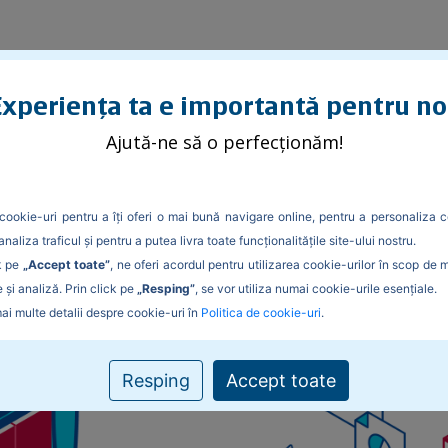
xperiența ta e importantă pentru no
eltuitor impulsiv
Ajută-ne să o perfecționăm!
isi bani dacă ești un cheltuit
cookie-uri pentru a îți oferi o mai bună navigare online, pentru a personaliza c
analiza traficul și pentru a putea livra toate funcționalitățile site-ului nostru.
k pe
„Accept toate”
, ne oferi acordul pentru utilizarea cookie-urilor în scop de 
 și analiză. Prin click pe
„Resping”
, se vor utiliza numai cookie-urile esențiale.
ai multe detalii despre cookie-uri în
Politica de cookie-uri
.
Resping
Accept toate