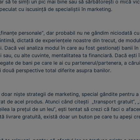
 să te simți un pic mai bine sau să sărbătorești o mică victo
speculat cu iscusință de specialiștii în marketing.
finanțe personale“, dar probabil nu ne gândim niciodată cu a
intimă, dictată de experiențele noastre din trecut, de modul
ni. Dacă vei analiza modul în care au fost gestionați banii în
 sau, cu alte cuvinte, mentalitatea ta financiară. Dacă ești î
 legate de bani pe care le ai cu partenerul/partenera, a cărui
i două perspective total diferite asupra banilor.
 doar niște strategii de marketing, special gândite pentru a
at de acel produs. Atunci când citești „transport gratuit“, 
reilea la prețul de un leu“, ești tentat să crezi că faci o afa
tă livrare gratuită, există doar un buton pe care tu apeși 