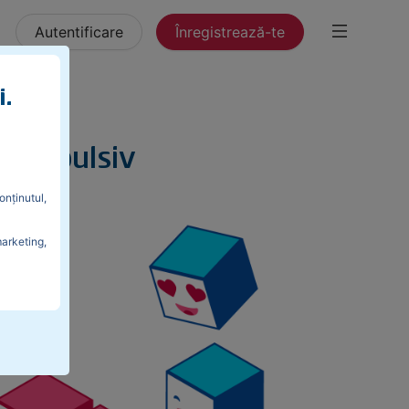
Autentificare
Înregistrează-te
i.
or impulsiv
onținutul,
marketing,