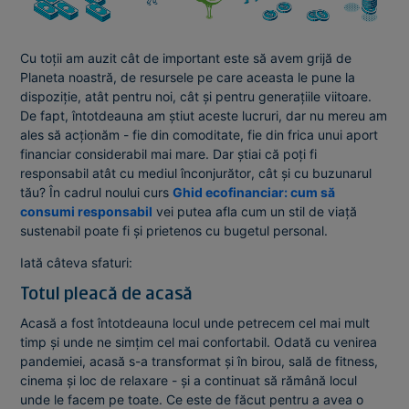
Cu toții am auzit cât de important este să avem grijă de
Planeta noastră, de resursele pe care aceasta le pune la
dispoziție, atât pentru noi, cât și pentru generațiile viitoare.
De fapt, întotdeauna am știut aceste lucruri, dar nu mereu am
ales să acționăm - fie din comoditate, fie din frica unui aport
financiar considerabil mai mare. Dar știai că poți fi
responsabil atât cu mediul înconjurător, cât și cu buzunarul
tău? În cadrul noului curs
Ghid ecofinanciar: cum să
consumi responsabil
vei putea afla cum un stil de viață
sustenabil poate fi și prietenos cu bugetul personal.
Iată câteva sfaturi:
Totul pleacă de acasă
Acasă a fost întotdeauna locul unde petrecem cel mai mult
timp și unde ne simțim cel mai confortabil. Odată cu venirea
pandemiei, acasă s-a transformat și în birou, sală de fitness,
cinema și loc de relaxare - și a continuat să rămână locul
unde le facem pe toate. Ce este de făcut pentru a avea o