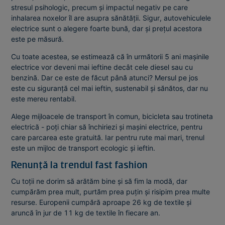
stresul psihologic, precum și impactul negativ pe care
inhalarea noxelor îl are asupra sănătății. Sigur, autovehiculele
electrice sunt o alegere foarte bună, dar și prețul acestora
este pe măsură.
Cu toate acestea, se estimează că în următorii 5 ani mașinile
electrice vor deveni mai ieftine decât cele diesel sau cu
benzină. Dar ce este de făcut până atunci? Mersul pe jos
este cu siguranță cel mai ieftin, sustenabil și sănătos, dar nu
este mereu rentabil.
Alege mijloacele de transport în comun, bicicleta sau trotineta
electrică - poți chiar să închiriezi și mașini electrice, pentru
care parcarea este gratuită. Iar pentru rute mai mari, trenul
este un mijloc de transport ecologic și ieftin.
Renunță la trendul fast fashion
Cu toții ne dorim să arătăm bine și să fim la modă, dar
cumpărăm prea mult, purtăm prea puțin și risipim prea multe
resurse. Europenii cumpără aproape 26 kg de textile și
aruncă în jur de 11 kg de textile în fiecare an.