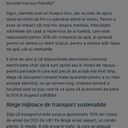
locuință mai eco-friendly?
Sigur, plantele sunt un început bun, dar nu este de ajuns
dacă ne dorim să fim cu adevărat atenți la mediu. Pentru a
avea un impact cât mai mic asupra mediului, înlocuiește
robinetele din casă și rezervorul de la toaletă, care este
responsabil pentru 30% din consumul de apă, și optează
pentru un sistem cu debit scăzut, pentru a reduce atât risipa
de apă, cât și cheltuielile.
E bine de știut și că dispozitivele electronice consumă
electricitate chiar dacă sunt oprite sau în modul de repaus -
pentru perioade în care ești plecat de acasă mai mult timp,
alege să decuplezi complet toate aparatele pentru a nu risipi
energie electrică. Iar pe termen lung, izolarea termică a
locuinței este un pas care te va ajuta să ai economii de până
la 50% în bugetul utilităților.
Alege mijloace de transport sustenabile
Știai că transportul este sursa a aproximativ 30% din totalul
de emisii de CO2 din UE? Pe lângă acest aspect, un român
pierde, în medie, 9 zile anual în trafic, la care se adaugă