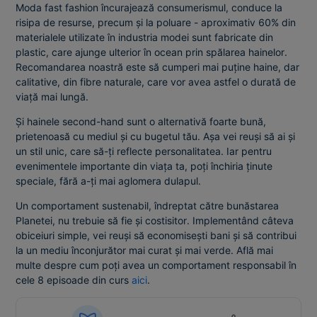
Moda fast fashion încurajează consumerismul, conduce la
risipa de resurse, precum și la poluare - aproximativ 60% din
materialele utilizate în industria modei sunt fabricate din
plastic, care ajunge ulterior în ocean prin spălarea hainelor.
Recomandarea noastră este să cumperi mai puține haine, dar
calitative, din fibre naturale, care vor avea astfel o durată de
viață mai lungă.
Și hainele second-hand sunt o alternativă foarte bună,
prietenoasă cu mediul și cu bugetul tău. Așa vei reuși să ai și
un stil unic, care să-ți reflecte personalitatea. Iar pentru
evenimentele importante din viața ta, poți închiria ținute
speciale, fără a-ți mai aglomera dulapul.
Un comportament sustenabil, îndreptat către bunăstarea
Planetei, nu trebuie să fie și costisitor. Implementând câteva
obiceiuri simple, vei reuși să economisești bani și să contribui
la un mediu înconjurător mai curat și mai verde. Află mai
multe despre cum poți avea un comportament responsabil în
cele 8 episoade din curs
aici
.