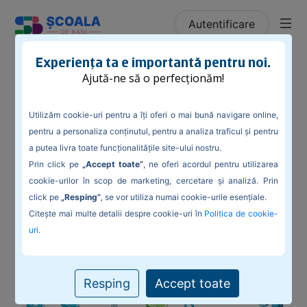
Autentificare
/
Blog
/
Cum să fim mai responsabili cu Planeta și cu
Experiența ta e importantă pentru noi.
buzunarul nostru
Ajută-ne să o perfecționăm!
Utilizăm cookie-uri pentru a îți oferi o mai bună navigare online,
pentru a personaliza conținutul, pentru a analiza traficul și pentru
a putea livra toate funcționalitățile site-ului nostru.
Cum să fim mai responsabili cu Planeta
Prin click pe
„Accept toate”
, ne oferi acordul pentru utilizarea
și cu buzunarul nostru
cookie-urilor în scop de marketing, cercetare și analiză. Prin
click pe
„Resping”
, se vor utiliza numai cookie-urile esențiale.
Citește mai multe detalii despre cookie-uri în
Politica de cookie-
uri
.
Resping
Accept toate