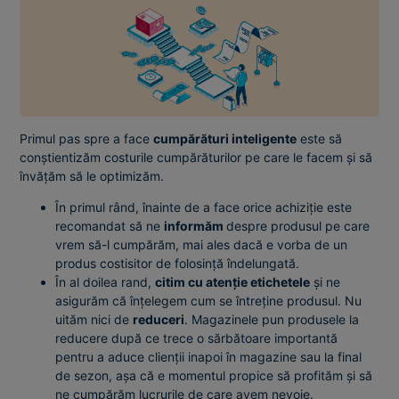
Primul pas spre a face
cumpărături inteligente
este să
conștientizăm costurile cumpărăturilor pe care le facem și să
învățăm să le optimizăm.
În primul rând, înainte de a face orice achiziție este
recomandat să ne
informăm
despre produsul pe care
vrem să-l cumpărăm, mai ales dacă e vorba de un
produs costisitor de folosință îndelungată.
În al doilea rand,
citim cu atenție etichetele
și ne
asigurăm că înțelegem cum se întreține produsul. Nu
uităm nici de
reduceri
. Magazinele pun produsele la
reducere după ce trece o sărbătoare importantă
pentru a aduce clienții inapoi în magazine sau la final
de sezon, așa că e momentul propice să profităm și să
ne cumpărăm lucrurile de care avem nevoie.