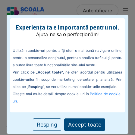
Autentificare
/
Blog
/
Plan pentru noul an: cumpărături cu cap
Experiența ta e importantă pentru noi.
Ajută-ne să o perfecționăm!
Utilizăm cookie-uri pentru a îți oferi o mai bună navigare online,
pentru a personaliza conținutul, pentru a analiza traficul și pentru
Plan pentru noul an: cumpărături cu cap
a putea livra toate funcționalitățile site-ului nostru.
Prin click pe
„Accept toate”
, ne oferi acordul pentru utilizarea
De multe ori cumpărăturile reprezintă dușmanul bugetului
personal, mai ales atunci când alegem să le facem din impuls
cookie-urilor în scop de marketing, cercetare și analiză. Prin
sau când nu ne informăm suficient despre produsele pe care
click pe
„Resping”
, se vor utiliza numai cookie-urile esențiale.
vrem să le achiziționăm și facem alegeri greșite.
Citește mai multe detalii despre cookie-uri în
Politica de cookie-
uri
.
Cu siguranță în acest an ne-am dat seama că, de multe ori,
cumpărăm prea mult, din impuls sau lucruri de care nu avem
nevoie. Așa că ce-ar fi ca de anul viitor să facem lucrurile
altfel? E nevoie doar de puțină planificare și dorința de a
Resping
Accept toate
îmbunătăți modul în care cumpărăm.