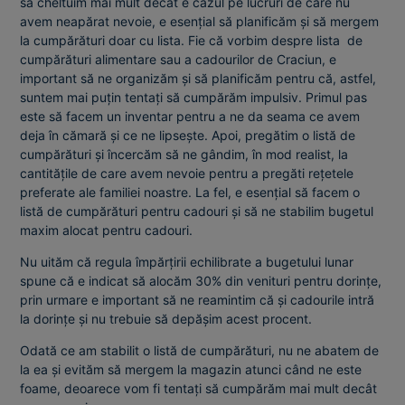
să cheltuim mai mult decât e cazul pe lucruri de care nu
avem neapărat nevoie, e esențial să planificăm și să mergem
la cumpărături doar cu lista. Fie că vorbim despre lista de
cumpărături alimentare sau a cadourilor de Craciun, e
important să ne organizăm și să planificăm pentru că, astfel,
suntem mai puțin tentați să cumpărăm impulsiv. Primul pas
este să facem un inventar pentru a ne da seama ce avem
deja în cămară și ce ne lipsește. Apoi, pregătim o listă de
cumpărături și încercăm să ne gândim, în mod realist, la
cantitățile de care avem nevoie pentru a pregăti rețetele
preferate ale familiei noastre. La fel, e esențial să facem o
listă de cumpărături pentru cadouri și să ne stabilim bugetul
maxim alocat pentru cadouri.
Nu uităm că regula împărțirii echilibrate a bugetului lunar
spune că e indicat să alocăm 30% din venituri pentru dorințe,
prin urmare e important să ne reamintim că și cadourile intră
la dorințe și nu trebuie să depășim acest procent.
Odată ce am stabilit o listă de cumpărături, nu ne abatem de
la ea și evităm să mergem la magazin atunci când ne este
foame, deoarece vom fi tentați să cumpărăm mai mult decât