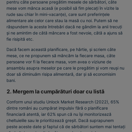
pentru câte persoane pregătim mesele de sărbători, câte
mese vom mânca acasă (e posibil să fim plecați în vizite la
rude sau chiar în mini-vacanțe), care sunt preferințele
alimentare ale celor care stau la masă cu noi. Putem să ne
răspundem la aceste întrebări dacă ne gândim la anii trecuți
și ne amintim de câtă mâncare a fost nevoie, câtă a ajuns să
fie risipită etc.
Dacă facem această planificare, pe hârtie, și scriem câte
mese, ce ne propunem să mâncăm la fiecare masa, câte
persoane vor fi la fiecare masa, vom avea o viziune de
ansamblu asupra meselor pe care le pregătim și vom reuși nu
doar să diminuăm risipa alimentară, dar și să economisim
bani.
2. Mergem la cumpărături doar cu listă
Conform unui studiu Unlock Market Research (2022), 65%
dintre români au cumpărat impulsiv fără o planificare
financiară atentă, iar 62% spun că nu își monitorizează
cheltuielile sau le prioritizează greșit. Dacă suprapunem
peste aceste date și faptul că de sărbători suntem mai tentați