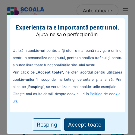
Autentificare
/
Blog
/
Cum ne pregătim bugetul de sărbători: între
Experiența ta e importantă pentru noi.
planificare financiară și cumpărături impulsive
Ajută-ne să o perfecționăm!
Utilizăm cookie-uri pentru a îți oferi o mai bună navigare online,
pentru a personaliza conținutul, pentru a analiza traficul și pentru
a putea livra toate funcționalitățile site-ului nostru.
Cum ne pregătim bugetul de sărbători:
Prin click pe
„Accept toate”
, ne oferi acordul pentru utilizarea
între planificare financiară și
cookie-urilor în scop de marketing, cercetare și analiză. Prin
cumpărături impulsive
click pe
„Resping”
, se vor utiliza numai cookie-urile esențiale.
Citește mai multe detalii despre cookie-uri în
Politica de cookie-
uri
.
Resping
Accept toate