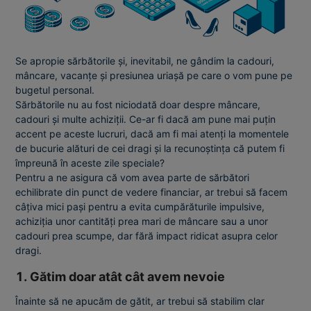
Se apropie sărbătorile și, inevitabil, ne gândim la cadouri,
mâncare, vacanțe și presiunea uriașă pe care o vom pune pe
bugetul personal.
Sărbătorile nu au fost niciodată doar despre mâncare,
cadouri și multe achiziții. Ce-ar fi dacă am pune mai puțin
accent pe aceste lucruri, dacă am fi mai atenți la momentele
de bucurie alături de cei dragi și la recunoștința că putem fi
împreună în aceste zile speciale?
Pentru a ne asigura că vom avea parte de sărbători
echilibrate din punct de vedere financiar, ar trebui să facem
câțiva mici pași pentru a evita cumpărăturile impulsive,
achiziția unor cantități prea mari de mâncare sau a unor
cadouri prea scumpe, dar fără impact ridicat asupra celor
dragi.
1. Gătim doar atât cât avem nevoie
Înainte să ne apucăm de gătit, ar trebui să stabilim clar