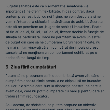
Bugetul sănătos este ca o alimentație sănătoasă – e
important să ne oferim flexibilitate, în caz contrar, dacă
suntem prea restrictivi cu noi înșine, ne vom descuraja și ne
vom reîntoarce la obiceiuri nesănătoase de achiziții. Secretul
este să ne permitem un „buget de achiziții impulsive”. Poate
să fie 30 de lei, 50 lei, 100 de lei, fiecare decide în funcție de
situația sa particulară. Dacă ne permitem să avem un astfel
de buget din care să ne cumpărăm lucruri neplanificate, nu
ne mai simțim vinovați că am cumpărat din impuls și cresc
șansele să ne menținem un comportament echilibrat pe o
perioadă mai lungă de timp.
5. Ziua fără cumpărături
Putem să ne propunem ca în decembrie să avem zile când nu
cumpărăm absolut nimic pentru a ne obișnui să ne bucurăm
de lucrurile simple care sunt la dispoziția noastră, pe care le
avem deja, care nu pot fi cumpărate cu bani și pentru care ar
trebui să fim recunoscători.
Anul acesta, de sărbători, ne putem propune un obiectiv -
acela de a fi cât mai cumpătați, atât când vine vorba de