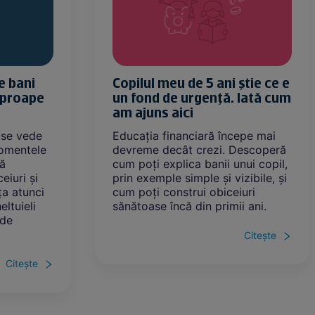
e bani
Copilul meu de 5 ani știe ce e
 aproape
un fond de urgență. Iată cum
am ajuns aici
u se vede
Educația financiară începe mai
 momentele
devreme decât crezi. Descoperă
să
cum poți explica banii unui copil,
eiuri și
prin exemple simple și vizibile, și
ța atunci
cum poți construi obiceiuri
ltuieli
sănătoase încă din primii ani.
ade
Citește
Citește