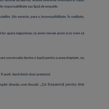
 un semnal de alarmă. Aceste diferențe financiare în cuplu
 de responsabilitate sau lipsă de empatie.
elilor. Din exterior, pare o incompatibilitate. În realitate,
cul lor apare negocierea: ce avem nevoie acum și ce vrem să
ecare conversație devine o luptă pentru a avea dreptate, nu
fi auzit. Banii devin doar pretextul.
Ce înseamnă pentru tine
let direcția unei discuții: „