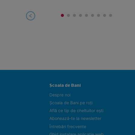
Școala de Bani
Despre noi
Școala de Bani pe roți
Află ce tip de cheltuitor ești
Abonează-te la newsletter
Întrebări frecvente
Ghid instalare aplicație web