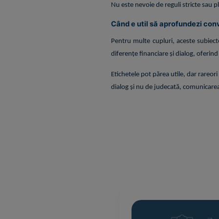
Nu este nevoie de reguli stricte sau p
Când e util să aprofundezi con
Pentru multe cupluri, aceste subiec
diferențe financiare și dialog, oferind
Etichetele pot părea utile, dar rareor
dialog și nu de judecată, comunicarea 