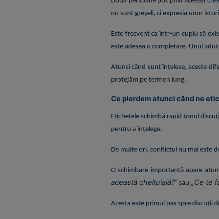
Două persoane pot privi aceeași chel
nu sunt greșeli, ci expresia unor isto
Este frecvent ca într-un cuplu să exis
este adesea o completare. Unul aduce pr
Atunci când sunt înțelese, aceste dif
protejăm pe termen lung.
Ce pierdem atunci când ne eti
Etichetele schimbă rapid tonul discuț
pentru a înțelege.
De multe ori, conflictul nu mai este d
O schimbare importantă apare atunci 
această cheltuială?”
„Ce te fa
sau
Acesta este primul pas spre discuții 