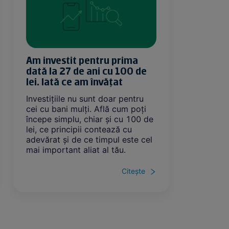
Am investit pentru prima
Am făc
dată la 27 de ani cu 100 de
la 34 
lei. Iată ce am învățat
desco
Investițiile nu sunt doar pentru
Primul 
cei cu bani mulți. Află cum poți
doar pe 
începe simplu, chiar și cu 100 de
unde pie
lei, ce principii contează cu
dai se
adevărat și de ce timpul este cel
plan si
mai important aliat al tău.
categor
cheltuie
economi
Citește