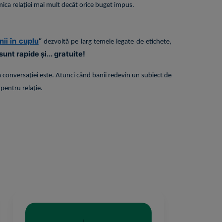
mica relației mai mult decât orice buget impus.
nii în cuplu
”
dezvoltă pe larg temele legate de etichete,
sunt rapide și... gratuite!
psa conversației este. Atunci când banii redevin un subiect de
pentru relație.