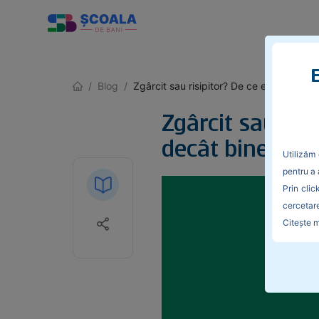
E
/
Blog
/
Zgârcit sau risipitor? De ce etichetele f
Zgârcit sau ris
decât bine într
Utilizăm 
pentru a 
Prin clic
cercetare
Citește m