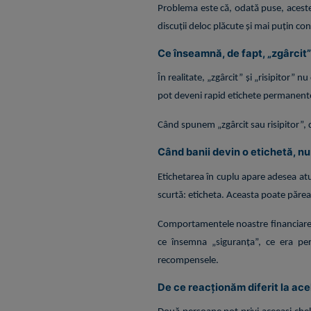
Problema este că, odată puse, aceste 
discuții deloc plăcute și mai puțin con
Ce înseamnă, de fapt, „zgârcit” ș
În realitate, „zgârcit” și „risipitor
pot deveni rapid etichete permanent
Când spunem „zgârcit sau risipitor”, 
Când banii devin o etichetă, n
Etichetarea în cuplu apare adesea atu
scurtă: eticheta. Aceasta poate părea 
Comportamentele noastre financiare 
ce însemna „siguranța”, ce era perm
recompensele.
De ce reacționăm diferit la acel