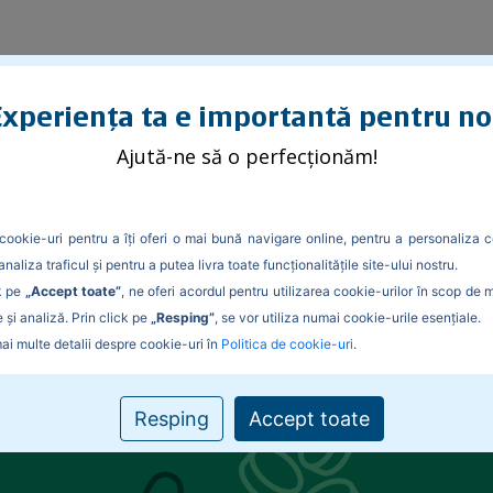
xperiența ta e importantă pentru no
inanciare fac mai mult rău decât bine într-un cuplu
Ajută-ne să o perfecționăm!
ipitor? De ce etichetele financia
-un cuplu
cookie-uri pentru a îți oferi o mai bună navigare online, pentru a personaliza c
analiza traficul și pentru a putea livra toate funcționalitățile site-ului nostru.
k pe
„Accept toate”
, ne oferi acordul pentru utilizarea cookie-urilor în scop de 
 și analiză. Prin click pe
„Resping”
, se vor utiliza numai cookie-urile esențiale.
ai multe detalii despre cookie-uri în
Politica de cookie-uri
.
Resping
Accept toate