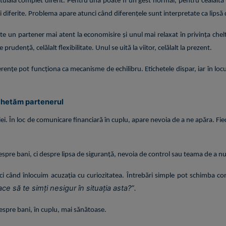
tuială complet diferit. Pentru una poate fi un gest normal, pentru cealaltă
rii diferite. Problema apare atunci când diferențele sunt interpretate ca lipsă
te un partener mai atent la economisire și unul mai relaxat în privința cheltui
udență, celălalt flexibilitate. Unul se uită la viitor, celălalt la prezent.
erențe pot funcționa ca mecanisme de echilibru. Etichetele dispar, iar în lo
chetăm partenerul
iei. În loc de comunicare financiară în cuplu, apare nevoia de a ne apăra. Fi
espre bani, ci despre lipsa de siguranță, nevoia de control sau teama de a nu 
când înlocuim acuzația cu curiozitatea. Întrebări simple pot schimba comp
ce să te simți nesigur în situația asta?”.
despre bani, în cuplu, mai sănătoase.