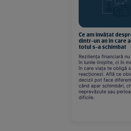
ătește nota? Cum
Ce am învățat despr
să încheiem neplăcut
dintr-un an în care
 frumoasă
totul s-a schimbat
frumoasă se poate
Reziliența financiară n
rapid când apare nota
în lunile liniștite, ci în
 Află de ce tensiunile
în care viața te obligă 
 bani nu sunt despre
reacționezi. Află ce obic
despre conversațiile pe
decizii pot face diferen
vităm.
când apar schimbări, che
neprevăzute sau perio
dificile.
Citește