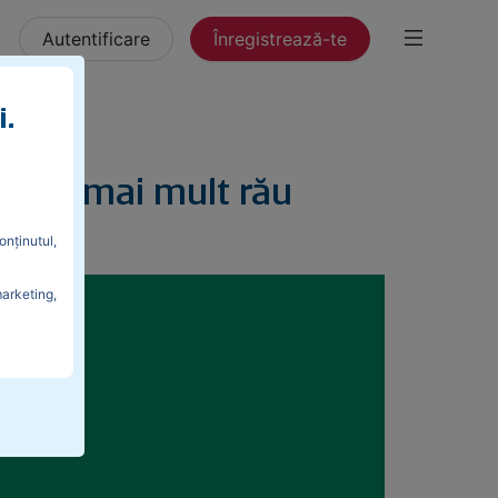
Autentificare
Înregistrează-te
i.
re fac mai mult rău
onținutul,
marketing,