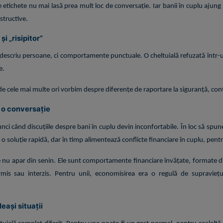
etichete nu mai lasă prea mult loc de conversație. Iar banii în cuplu ajung 
structive.
i „risipitor”
” nu descriu persoane, ci comportamente punctuale. O cheltuială refuzată într
e.
de cele mai multe ori vorbim despre diferențe de raportare la siguranță, con
u o conversație
nci când discuțiile despre bani în cuplu devin inconfortabile. În loc să sp
o soluție rapidă, dar în timp alimentează conflicte financiare în cuplu, pentr
nu apar din senin. Ele sunt comportamente financiare învățate, formate di
is sau interzis. Pentru unii, economisirea era o regulă de supraviețuir
eași situații