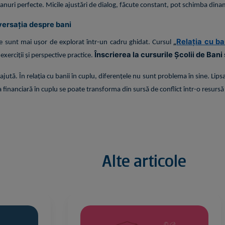
lanuri perfecte. Micile ajustări de dialog, făcute constant, pot schimba dina
versația despre bani
„
Relația cu ba
te sunt mai ușor de explorat într-un cadru ghidat. Cursul
Înscrierea la cursurile Școlii de Bani 
 exerciții și perspective practice.
i ajută. În relația cu banii în cuplu, diferențele nu sunt problema în sine. Li
financiară în cuplu se poate transforma din sursă de conflict într-o resursă 
Alte articole