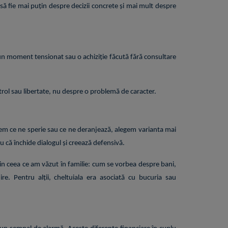
să fie mai puțin despre decizii concrete și mai mult despre
-un moment tensionat sau o achiziție făcută fără consultare
trol sau libertate, nu despre o problemă de caracter.
unem ce ne sperie sau ce ne deranjează, alegem varianta mai
u că închide dialogul și creează defensivă.
n ceea ce am văzut în familie: cum se vorbea despre bani,
e. Pentru alții, cheltuiala era asociată cu bucuria sau